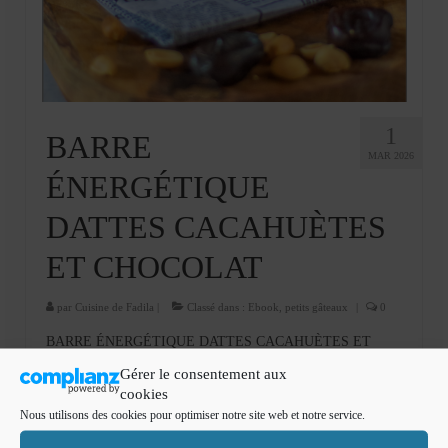
Cookies, biscuits
crème et confiture
dessert à l’assiette
Gâteaux
1
BARRE
MAR 2026
Gâteaux coquins en pâte à sucre
ÉNERGÉTIQUE
Gâteaux de Fête
DATTES CACAHUÈTES
Gâteaux d’anniversaire
ET CHOCOLAT
Gâteaux pâte à sucre
par
Cuisine de Fadila
|
Classé dans :
Ebook
,
petits gâteaux
|
0
petits gâteaux
BARRE ÉNERGÉTIQUE DATTES CACAHUÈTES ET
CHOCOLAT Vous rêvez d’une barre énergétique qui coche
Glaces et sorbets
Gérer le consentement aux
toutes les cases : ultra-gourmande, naturellement sucrée, sans
cookies
sucre ajouté, prête en quelques minutes et sans cuisson ? Des
Macarons
Nous utilisons des cookies pour optimiser notre site web et notre service.
barres énergétiques dattes cacahuètes et chocolat, moelleuses
grâce …
Lire la suite­­