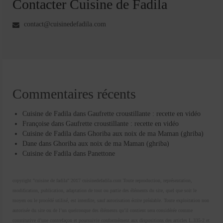
Contacter Cuisine de Fadila
contact@cuisinedefadila.com
Commentaires récents
Cuisine de Fadila
dans
Gaufrette croustillante : recette en vidéo
Françoise
dans
Gaufrette croustillante : recette en vidéo
Cuisine de Fadila
dans
Ghoriba aux noix de ma Maman (ghriba)
Dane
dans
Ghoriba aux noix de ma Maman (ghriba)
Cuisine de Fadila
dans
Panettone
copyright "cuisine de fadila" 2017 cuisinedefadila.com Toute reproduction, représentation,
modification, publication, adaptation de tout ou partie des éléments du site, quel que soit le
moyen ou le procédé utilisé, est interdite, sauf autorisation écrite préalable. Toute exploitation non
autorisée du site ou de l’un quelconque des éléments qu’il contient sera considérée comme
constitutive d’une contrefaçon et poursuivie conformément aux dispositions des articles L.335-2 et