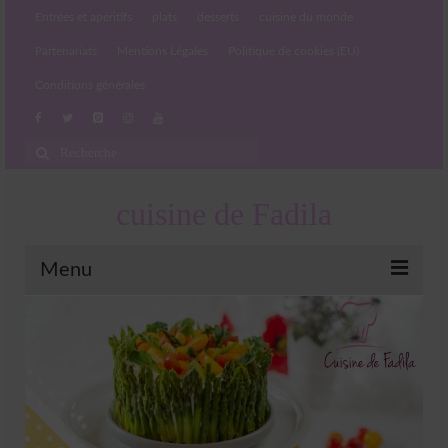
Entrées et apéritifs
plats
desserts
cuisine du monde
Partenariats
Mentions Légales
Politique de cookies (EU)
Conditions générales
Rechercher
:
cuisine de Fadila
Menu
Entrées et apéritifs
Boissons chaudes et froides
salades