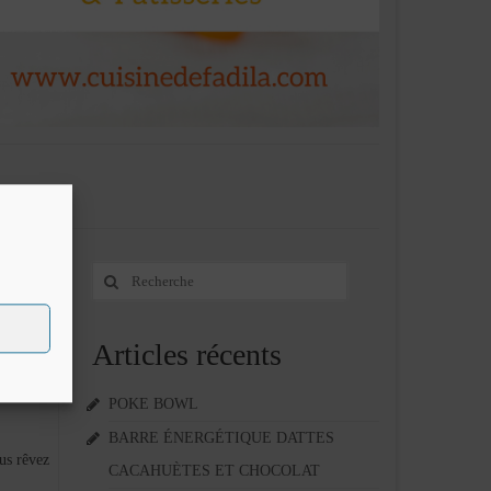
Rechercher
1
:
MAR 2026
Articles récents
POKE BOWL
BARRE ÉNERGÉTIQUE DATTES
 rêvez
CACAHUÈTES ET CHOCOLAT