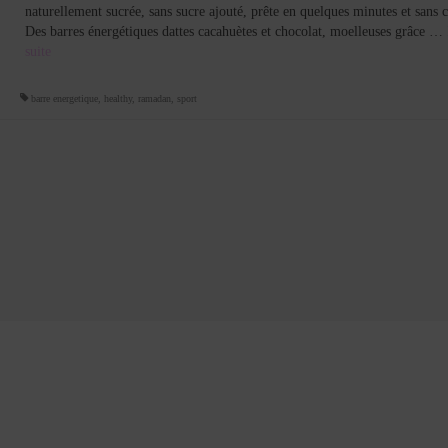
naturellement sucrée, sans sucre ajouté, prête en quelques minutes et sans 
Des barres énergétiques dattes cacahuètes et chocolat, moelleuses grâce …
suite­­
barre energetique
,
healthy
,
ramadan
,
sport