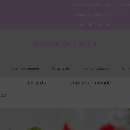
Entrées et apéritifs
plats
dessert
Politique de cookies (EU)
Conditio
cuisine de Fadila
cuisine du monde
Partenariats
Mentions Légales
Polit
desserts
cuisine du monde
les