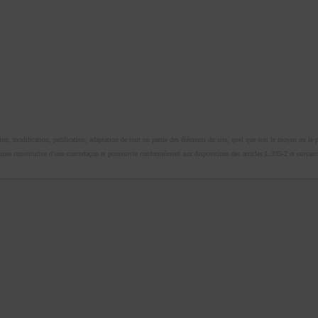
n, modification, publication, adaptation de tout ou partie des éléments du site, quel que soit le moyen ou le proc
omme constitutive d’une contrefaçon et poursuivie conformément aux dispositions des articles L.335-2 et suivants