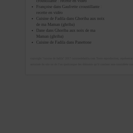
croustillante : recette en vidéo
Françoise
dans
Gaufrette croustillante :
recette en vidéo
Cuisine de Fadila
dans
Ghoriba aux noix
de ma Maman (ghriba)
Dane
dans
Ghoriba aux noix de ma
Maman (ghriba)
Cuisine de Fadila
dans
Panettone
copyright "cuisine de fadila" 2017 cuisinedefadila.com Toute reproduction, représentatio
autorisée du site ou de l’un quelconque des éléments qu’il contient sera considérée c