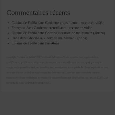
Commentaires récents
Cuisine de Fadila
dans
Gaufrette croustillante : recette en vidéo
Françoise
dans
Gaufrette croustillante : recette en vidéo
Cuisine de Fadila
dans
Ghoriba aux noix de ma Maman (ghriba)
Dane
dans
Ghoriba aux noix de ma Maman (ghriba)
Cuisine de Fadila
dans
Panettone
copyright "cuisine de fadila" 2017 cuisinedefadila.com Toute reproduction, représentation,
modification, publication, adaptation de tout ou partie des éléments du site, quel que soit le
moyen ou le procédé utilisé, est interdite, sauf autorisation écrite préalable. Toute exploitation non
autorisée du site ou de l’un quelconque des éléments qu’il contient sera considérée comme
constitutive d’une contrefaçon et poursuivie conformément aux dispositions des articles L.335-2 et
suivants du Code de Propriété Intellectuelle.