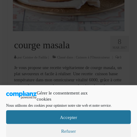
Cookies, biscuits
crème et confiture
dessert à l’assiette
Gâteaux
8
courge masala
MAR 2017
Gâteaux coquins en pâte à sucre
par
Cuisine de Fadila
|
Classé dans :
Cuisson à l'Omnicuiseur
|
0
Gâteaux de Fête
Je vous propose une recette végétarienne de courge masala, un
plat savoureux et facile à réaliser. Une recette cuisson basse
Gâteaux d’anniversaire
température dans mon omnicuiseur vitalité 6000, grâce à cette
cuisson les morceaux de courges gardent bien leurs forme avec
Gâteaux pâte à sucre
un gout incomparable. courge masala …
Lire la suite­­
Gérer le consentement aux
cookies
petits gâteaux
Nous utilisons des cookies pour optimiser notre site web et notre service.
courge masala
,
Omnicuiseur
Glaces et sorbets
Accepter
Macarons
Rechercher
Refuser
: