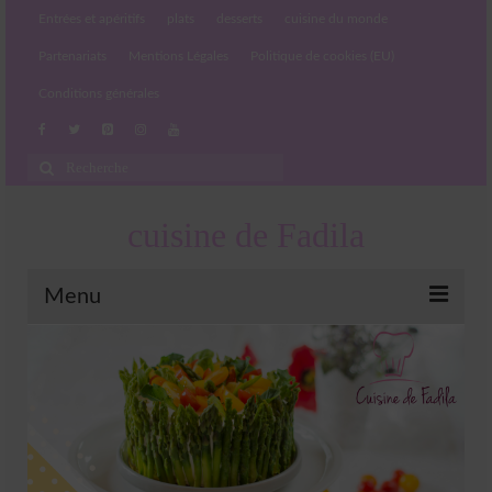
Entrées et apéritifs
plats
desserts
cuisine du monde
Partenariats
Mentions Légales
Politique de cookies (EU)
Conditions générales
Rechercher
:
cuisine de Fadila
Menu
Entrées et apéritifs
Boissons chaudes et froides
salades