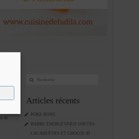
Rechercher
5
:
MAI 2021
Articles récents
 turque,
mille,
POKE BOWL
te de
BARRE ÉNERGÉTIQUE DATTES
CACAHUÈTES ET CHOCOLAT