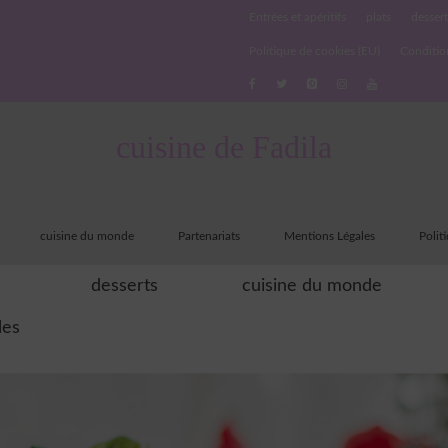
Entrées et apéritifs
plats
dessert
Politique de cookies (EU)
Conditio
cuisine de Fadila
cuisine du monde
Partenariats
Mentions Légales
Polit
desserts
cuisine du monde
les