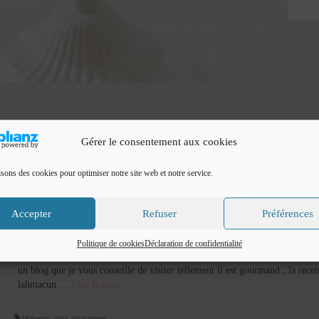
Gérer le consentement aux cookies
isons des cookies pour optimiser notre site web et notre service.
Lahmacun : Pizza Turque
Accepter
Refuser
Préférences
par
Cuisine de Fadila
|
Classé dans :
cuisine du monde
,
Ebook
,
Pizzas
|
0
Lahmacun Pizza Turque Après les Pide je vous propose les lahmacun pizza
Politique de cookies
Déclaration de confidentialité
une recette délicieuse des savoureuse qui vient toujours du blog Atablalafa
un blog que je vous conseille de visiter tellement il est gourmand., la recet
lahmacun …
Lire la suite­­
lahmacun
,
pizza
,
pizza turque