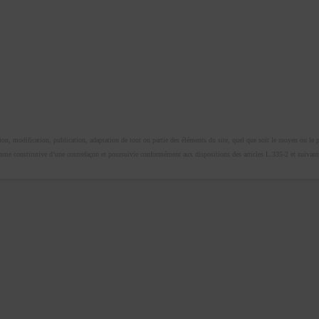
n, modification, publication, adaptation de tout ou partie des éléments du site, quel que soit le moyen ou le proc
omme constitutive d’une contrefaçon et poursuivie conformément aux dispositions des articles L.335-2 et suivants