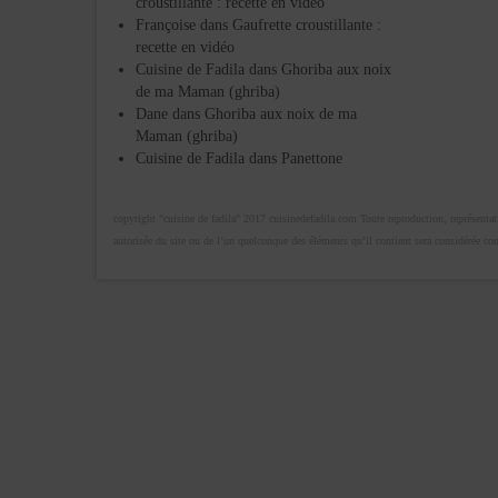
croustillante : recette en vidéo
Françoise
dans
Gaufrette croustillante :
recette en vidéo
Cuisine de Fadila
dans
Ghoriba aux noix
de ma Maman (ghriba)
Dane
dans
Ghoriba aux noix de ma
Maman (ghriba)
Cuisine de Fadila
dans
Panettone
copyright "cuisine de fadila" 2017 cuisinedefadila.com Toute reproduction, représentatio
autorisée du site ou de l’un quelconque des éléments qu’il contient sera considérée c