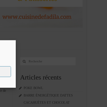
Rechercher
5
:
MAI 2021
Articles récents
 turque,
mille,
POKE BOWL
te de
BARRE ÉNERGÉTIQUE DATTES
CACAHUÈTES ET CHOCOLAT