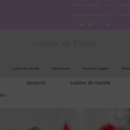
Entrées et apéritifs
plats
dessert
Politique de cookies (EU)
Conditio
cuisine de Fadila
cuisine du monde
Partenariats
Mentions Légales
Polit
desserts
cuisine du monde
les