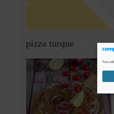
pizza turque
Nous util