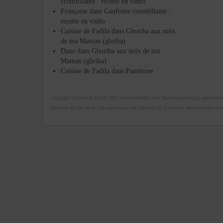
croustillante : recette en vidéo
Françoise
dans
Gaufrette croustillante :
recette en vidéo
Cuisine de Fadila
dans
Ghoriba aux noix
de ma Maman (ghriba)
Dane
dans
Ghoriba aux noix de ma
Maman (ghriba)
Cuisine de Fadila
dans
Panettone
copyright "cuisine de fadila" 2017 cuisinedefadila.com Toute reproduction, représentatio
autorisée du site ou de l’un quelconque des éléments qu’il contient sera considérée c