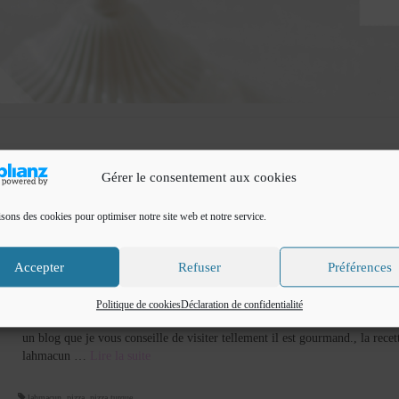
Gérer le consentement aux cookies
isons des cookies pour optimiser notre site web et notre service.
Lahmacun : Pizza Turque
Accepter
Refuser
Préférences
par
Cuisine de Fadila
|
Classé dans :
cuisine du monde
,
Ebook
,
Pizzas
|
0
Lahmacun Pizza Turque Après les Pide je vous propose les lahmacun pizza
Politique de cookies
Déclaration de confidentialité
une recette délicieuse des savoureuse qui vient toujours du blog Atablalafa
un blog que je vous conseille de visiter tellement il est gourmand., la recet
lahmacun …
Lire la suite­­
lahmacun
,
pizza
,
pizza turque