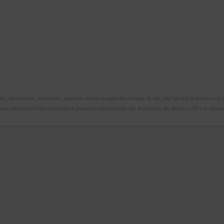
n, modification, publication, adaptation de tout ou partie des éléments du site, quel que soit le moyen ou le proc
omme constitutive d’une contrefaçon et poursuivie conformément aux dispositions des articles L.335-2 et suivants