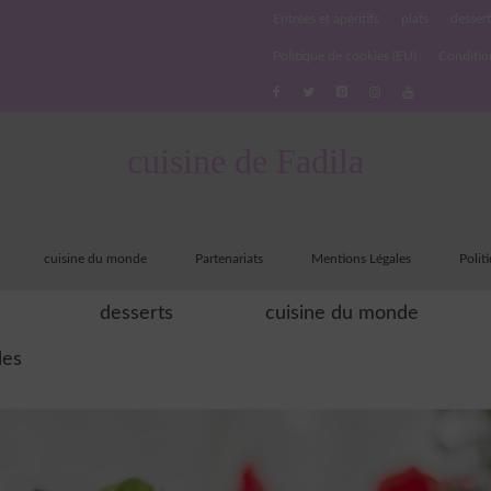
Entrées et apéritifs
plats
dessert
Politique de cookies (EU)
Conditio
cuisine de Fadila
cuisine du monde
Partenariats
Mentions Légales
Polit
desserts
cuisine du monde
les