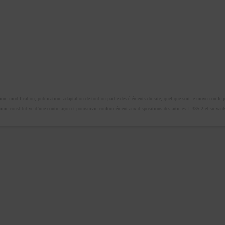
n, modification, publication, adaptation de tout ou partie des éléments du site, quel que soit le moyen ou le proc
omme constitutive d’une contrefaçon et poursuivie conformément aux dispositions des articles L.335-2 et suivants