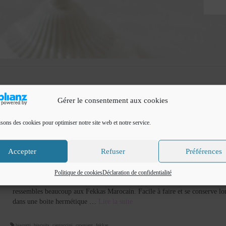
Gérer le consentement aux cookies
isons des cookies pour optimiser notre site web et notre service.
Biscotti aux amandes
Accepter
Refuser
Préférences
par
Cuisine de Fadila
|
Classé dans :
Cookies, biscuits
,
Gâteaux
,
Gâteaux de Fête
|
Biscotti aux amandes Bonjour Je vous propose une recette de biscotti aux 
Politique de cookies
Déclaration de confidentialité
des biscottis, des croquants ou des cantuccinis, des biscuits croquants qui
ressembles beaucoup aux Fekkas Marocain. Facile à faire et se conserve l
dans une boite hermétique …
Lire la suite­­
biscotti
,
biscuits
,
cantuccini
,
croquant
,
fekkas