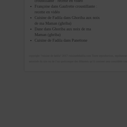
croustillante : recette en vidéo
Françoise
dans
Gaufrette croustillante :
recette en vidéo
Cuisine de Fadila
dans
Ghoriba aux noix
de ma Maman (ghriba)
Dane
dans
Ghoriba aux noix de ma
Maman (ghriba)
Cuisine de Fadila
dans
Panettone
copyright "cuisine de fadila" 2017 cuisinedefadila.com Toute reproduction, représentatio
autorisée du site ou de l’un quelconque des éléments qu’il contient sera considérée c