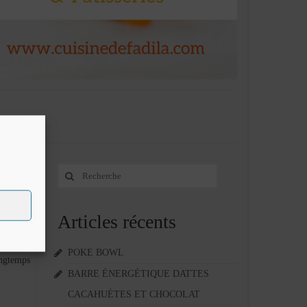
Rechercher
15
:
AVR 2016
5
Articles récents
amandes,
POKE BOWL
ongtemps
BARRE ÉNERGÉTIQUE DATTES
CACAHUÈTES ET CHOCOLAT