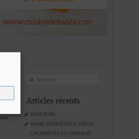
Rechercher
23
:
FÉV 2017
Articles récents
grâce à
 dinde à
POKE BOWL
 même …
BARRE ÉNERGÉTIQUE DATTES
CACAHUÈTES ET CHOCOLAT