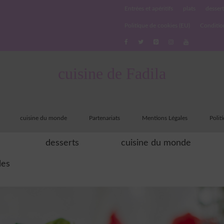
Entrées et apéritifs
plats
dessert
Politique de cookies (EU)
Conditio
cuisine de Fadila
cuisine du monde
Partenariats
Mentions Légales
Polit
desserts
cuisine du monde
les