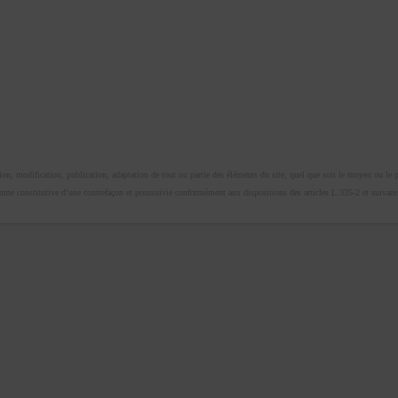
n, modification, publication, adaptation de tout ou partie des éléments du site, quel que soit le moyen ou le proc
omme constitutive d’une contrefaçon et poursuivie conformément aux dispositions des articles L.335-2 et suivants