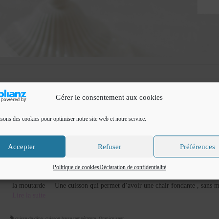
Gérer le consentement aux cookies
isons des cookies pour optimiser notre site web et notre service.
cuisse de dinde à la moutarde
Accepter
Refuser
Préférences
par
Cuisine de Fadila
|
Classé dans :
plats
|
0
Voilà une recette de cuisse de dinde à la moutarde, délicieuse et moelleuse 
Politique de cookies
Déclaration de confidentialité
la cuisson basse température dans mon omnicuiseur vitalité 6000. cuisse de
la moutarde Une cuisson qui permet d’avoir une chair fondante , sans
Lire la suite­­
cuisse de dine
,
cuisson basse température
,
Omnicuiseur