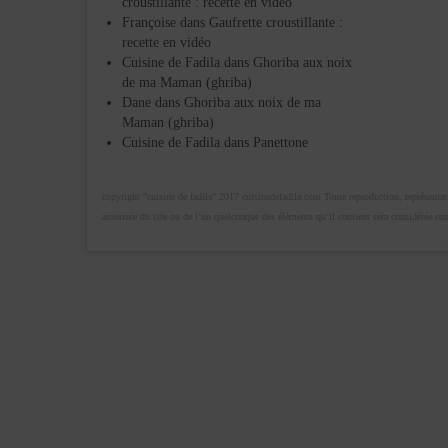
croustillante : recette en vidéo
Françoise
dans
Gaufrette croustillante :
recette en vidéo
Cuisine de Fadila
dans
Ghoriba aux noix
de ma Maman (ghriba)
Dane
dans
Ghoriba aux noix de ma
Maman (ghriba)
Cuisine de Fadila
dans
Panettone
copyright "cuisine de fadila" 2017 cuisinedefadila.com Toute reproduction, représentatio
autorisée du site ou de l’un quelconque des éléments qu’il contient sera considérée c