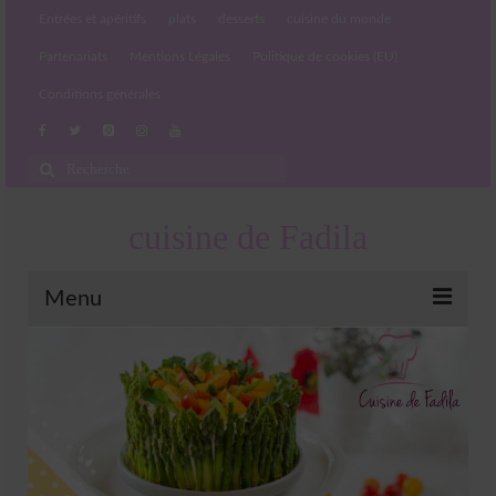
Entrées et apéritifs
plats
desserts
cuisine du monde
Partenariats
Mentions Légales
Politique de cookies (EU)
Conditions générales
Rechercher
:
cuisine de Fadila
Menu
Entrées et apéritifs
Boissons chaudes et froides
salades