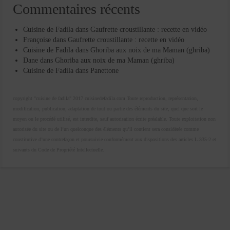
Commentaires récents
Cuisine de Fadila
dans
Gaufrette croustillante : recette en vidéo
Françoise
dans
Gaufrette croustillante : recette en vidéo
Cuisine de Fadila
dans
Ghoriba aux noix de ma Maman (ghriba)
Dane
dans
Ghoriba aux noix de ma Maman (ghriba)
Cuisine de Fadila
dans
Panettone
copyright "cuisine de fadila" 2017 cuisinedefadila.com Toute reproduction, représentation,
modification, publication, adaptation de tout ou partie des éléments du site, quel que soit le
moyen ou le procédé utilisé, est interdite, sauf autorisation écrite préalable. Toute exploitation non
autorisée du site ou de l’un quelconque des éléments qu’il contient sera considérée comme
constitutive d’une contrefaçon et poursuivie conformément aux dispositions des articles L.335-2 et
suivants du Code de Propriété Intellectuelle.