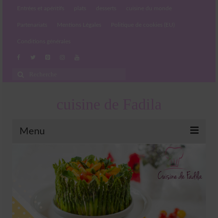
Entrées et apéritifs
plats
desserts
cuisine du monde
Partenariats
Mentions Légales
Politique de cookies (EU)
Conditions générales
Rechercher
:
cuisine de Fadila
Menu
Entrées et apéritifs
Boissons chaudes et froides
salades