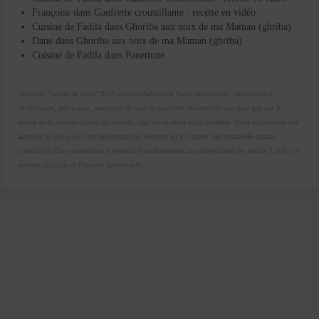
Françoise
dans
Gaufrette croustillante : recette en vidéo
Cuisine de Fadila
dans
Ghoriba aux noix de ma Maman (ghriba)
Dane
dans
Ghoriba aux noix de ma Maman (ghriba)
Cuisine de Fadila
dans
Panettone
copyright "cuisine de fadila" 2017 cuisinedefadila.com Toute reproduction, représentation,
modification, publication, adaptation de tout ou partie des éléments du site, quel que soit le
moyen ou le procédé utilisé, est interdite, sauf autorisation écrite préalable. Toute exploitation non
autorisée du site ou de l’un quelconque des éléments qu’il contient sera considérée comme
constitutive d’une contrefaçon et poursuivie conformément aux dispositions des articles L.335-2 et
suivants du Code de Propriété Intellectuelle.