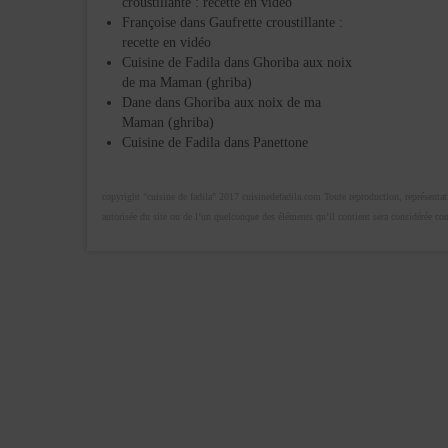
croustillante : recette en vidéo
Françoise
dans
Gaufrette croustillante :
recette en vidéo
Cuisine de Fadila
dans
Ghoriba aux noix
de ma Maman (ghriba)
Dane
dans
Ghoriba aux noix de ma
Maman (ghriba)
Cuisine de Fadila
dans
Panettone
copyright "cuisine de fadila" 2017 cuisinedefadila.com Toute reproduction, représentatio
autorisée du site ou de l’un quelconque des éléments qu’il contient sera considérée c