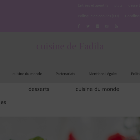
Entrées et apéritifs
plats
dessert
Politique de cookies (EU)
Conditio
cuisine de Fadila
cuisine du monde
Partenariats
Mentions Légales
Polit
desserts
cuisine du monde
les