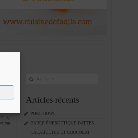
Rechercher
23
:
AVR 2014
Articles récents
POKE BOWL
romage
hez ma
BARRE ÉNERGÉTIQUE DATTES
CACAHUÈTES ET CHOCOLAT