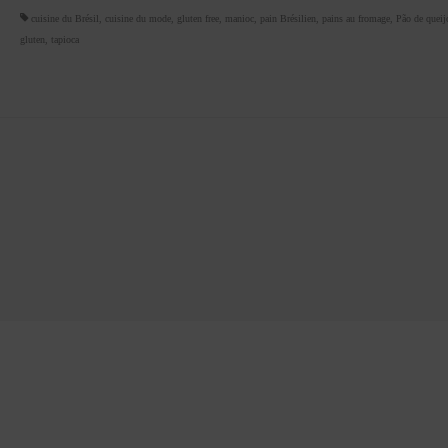
cuisine du Brésil
,
cuisine du mode
,
gluten free
,
manioc
,
pain Brésilien
,
pains au fromage
,
Pão de queij
gluten
,
tapioca