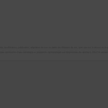
n, modification, publication, adaptation de tout ou partie des éléments du site, quel que soit le moyen ou le proc
omme constitutive d’une contrefaçon et poursuivie conformément aux dispositions des articles L.335-2 et suivants