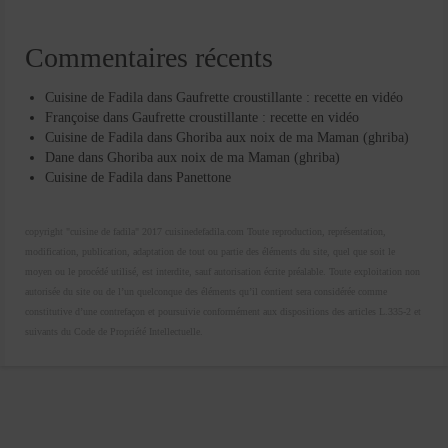
Commentaires récents
Cuisine de Fadila
dans
Gaufrette croustillante : recette en vidéo
Françoise
dans
Gaufrette croustillante : recette en vidéo
Cuisine de Fadila
dans
Ghoriba aux noix de ma Maman (ghriba)
Dane
dans
Ghoriba aux noix de ma Maman (ghriba)
Cuisine de Fadila
dans
Panettone
copyright "cuisine de fadila" 2017 cuisinedefadila.com Toute reproduction, représentation,
modification, publication, adaptation de tout ou partie des éléments du site, quel que soit le
moyen ou le procédé utilisé, est interdite, sauf autorisation écrite préalable. Toute exploitation non
autorisée du site ou de l’un quelconque des éléments qu’il contient sera considérée comme
constitutive d’une contrefaçon et poursuivie conformément aux dispositions des articles L.335-2 et
suivants du Code de Propriété Intellectuelle.