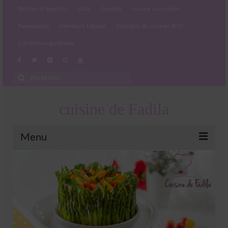
Entrées et apéritifs
plats
desserts
cuisine du monde
Partenariats
Mentions Légales
Politique de cookies (EU)
Conditions générales
Rechercher
:
cuisine de Fadila
Menu
Entrées et apéritifs
Boissons chaudes et froides
salades