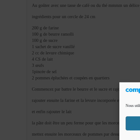
Au goûter avec une tasse de café ou du thé mmmm un délice
ingrédients pour un cercle de 24 cm
200 g de farine
100 g de beurre ramolli
100 g de sucre
1 sachet de sucre vanillé
2 cc de levure chimique
4 CS de lait
3 œufs
1pincée de sel
2 pommes épluchées et coupées en quartiers
Commencez par battre le beurre et le sucre et rajouter les œu
rajouter ensuite la farine et la levure incorporée et la pincée 
Nous util
et enfin rajouter le lait
la pâte doit être un peu ferme pour que les morceaux de pommes
mettez ensuite les morceaux de pommes par dessus