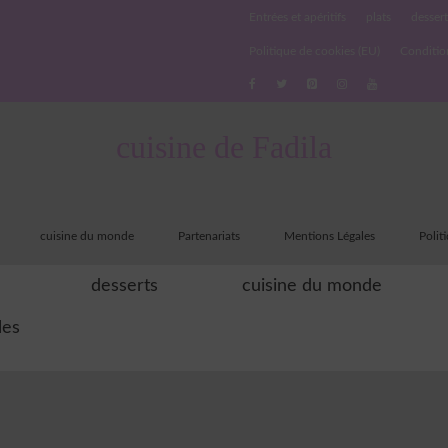
Entrées et apéritifs
plats
dessert
Politique de cookies (EU)
Conditio
cuisine de Fadila
cuisine du monde
Partenariats
Mentions Légales
Polit
desserts
cuisine du monde
les