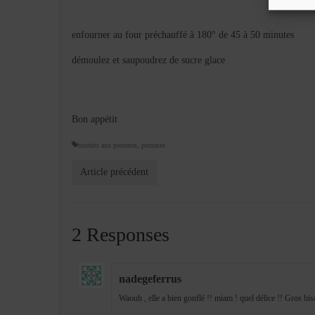
enfourner au four préchauffé à 180° de 45 à 50 minutes
démoulez et saupoudrez de sucre glace
Bon appétit
biscuits aux pommes
,
pommes
Article précédent
2 Responses
nadegeferrus
Waouh , elle a bien gonflé !! miam ! quel délice !! Gros bi