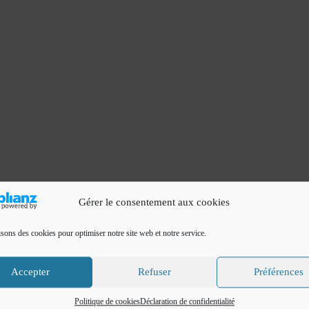
fs
Gérer le consentement aux cookies
de sel
isons des cookies pour optimiser notre site web et notre service.
 restent sur la surface , si elle trop dur rajouter un peu de lait
Accepter
Refuser
Préférences
Politique de cookies
Déclaration de confidentialité