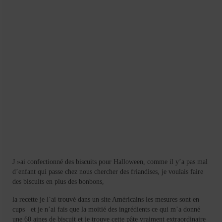
Mignardises
Tartes sucrées
Verrines sucrées
cuisine du monde
Pâtisserie Marocaine
aid
Ramadan
Partenariats
J »ai confectionné des biscuits pour Halloween, comme il y’a pas mal
Mentions Légales
d’enfant qui passe chez nous chercher des friandises, je voulais faire
des biscuits en plus des bonbons,
Politique de cookies (EU)
la recette je l’ai trouvé dans un site Américains les mesures sont en
Conditions générales
cups et je n’ai fais que la moitié des ingrédients ce qui m’a donné
une 60 aines de biscuit et je trouve cette pâte vraiment extraordinaire