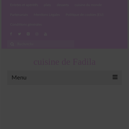
Entrées et apéritifs
plats
desserts
cuisine du monde
Partenariats
Mentions Légales
Politique de cookies (EU)
Conditions générales
Rechercher
:
cuisine de Fadila
Menu
Entrées et apéritifs
Boissons chaudes et froides
salades