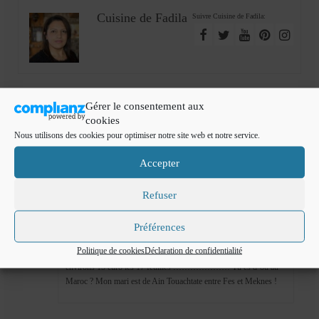
Cuisine de Fadila
Suivre Cuisine de Fadila:
10 Responses
Gérer le consentement aux
cookies
Nous utilisons des cookies pour optimiser notre site web et notre service.
nadegeferrus
2010-10-29
|
Reply
Accepter
Génial ils sont vraiment top !!!! Gros bisous
Refuser
Préférences
nadegeferrus
2010-10-30
|
Reply
Politique de cookies
Déclaration de confidentialité
Et oui la gélatine au Maroc est bien moins chere , ici s’est
environs 15 euro les 17 feuilles !!!!!!!!!!!!!!!!!!!! Tu es d’ou au
Maroc ? Mon mari est de Ain Touachtate entre Fes et Meknes !