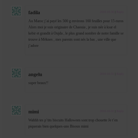
fadila
2010-10-30
|
Reply
Au Maroc j’ai payé les 500 g environs 160 feuilles pour 15 euros
Alors moi je suis originaire de Chaouia , je suis née à ksar el
kebir et grandit à Oujda , le plus grand nombre de notre famille se
trouve à Mèknes , mes parents sont nés la bas , une ville que
j’adore
angelu
2010-10-31
|
Reply
super beaux!!
mimi
2010-10-31
|
Reply
Wahhh tes p’tits biscuits Halloween sont trop chouette Je t’en
piquerais bien quelques-uns Bisous mimi