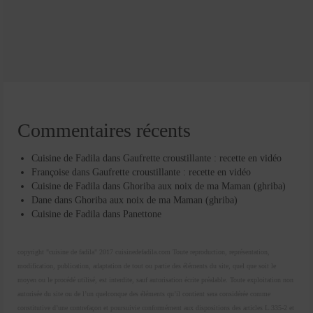
Commentaires récents
Cuisine de Fadila
dans
Gaufrette croustillante : recette en vidéo
Françoise
dans
Gaufrette croustillante : recette en vidéo
Cuisine de Fadila
dans
Ghoriba aux noix de ma Maman (ghriba)
Dane
dans
Ghoriba aux noix de ma Maman (ghriba)
Cuisine de Fadila
dans
Panettone
copyright "cuisine de fadila" 2017 cuisinedefadila.com Toute reproduction, représentation,
modification, publication, adaptation de tout ou partie des éléments du site, quel que soit le
moyen ou le procédé utilisé, est interdite, sauf autorisation écrite préalable. Toute exploitation non
autorisée du site ou de l’un quelconque des éléments qu’il contient sera considérée comme
constitutive d’une contrefaçon et poursuivie conformément aux dispositions des articles L.335-2 et