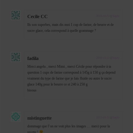
Cecile CC
2010-10-31
|
Reply
Ils son superbes, mais dis moi 1 cup de farine, de beurre et de
sucre glace, cela correspond à quelle grammage ?
fadila
2010-10-31
|
Reply
Merci angelu , merci Mimi , merci Cécile pour répondre à ta
question 1 cups de farine correspond à 145g à 150 g ça depend
vraiment du type de farine que je fais fluide ou autre le sucre
glace 140g pour le beurre ce st 240 à 250 g
bisous
mistinguette
2015-10-31
|
Reply
dommage que l’on ne voit plus les images … merci pour la
recette !