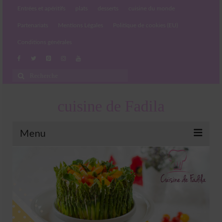
Entrées et apéritifs
plats
desserts
cuisine du monde
Partenariats
Mentions Légales
Politique de cookies (EU)
Conditions générales
Rechercher
:
cuisine de Fadila
Menu
Entrées et apéritifs
Boissons chaudes et froides
salades