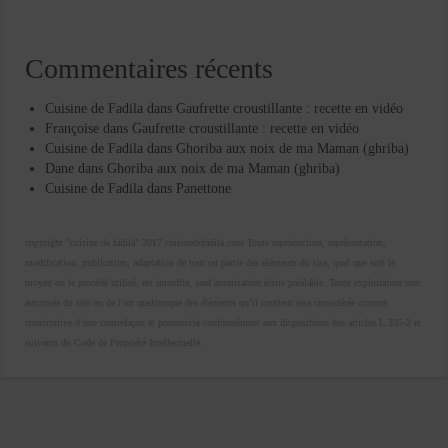
Commentaires récents
Cuisine de Fadila
dans
Gaufrette croustillante : recette en vidéo
Françoise
dans
Gaufrette croustillante : recette en vidéo
Cuisine de Fadila
dans
Ghoriba aux noix de ma Maman (ghriba)
Dane
dans
Ghoriba aux noix de ma Maman (ghriba)
Cuisine de Fadila
dans
Panettone
copyright "cuisine de fadila" 2017 cuisinedefadila.com Toute reproduction, représentation,
modification, publication, adaptation de tout ou partie des éléments du site, quel que soit le
moyen ou le procédé utilisé, est interdite, sauf autorisation écrite préalable. Toute exploitation non
autorisée du site ou de l’un quelconque des éléments qu’il contient sera considérée comme
constitutive d’une contrefaçon et poursuivie conformément aux dispositions des articles L.335-2 et
suivants du Code de Propriété Intellectuelle.