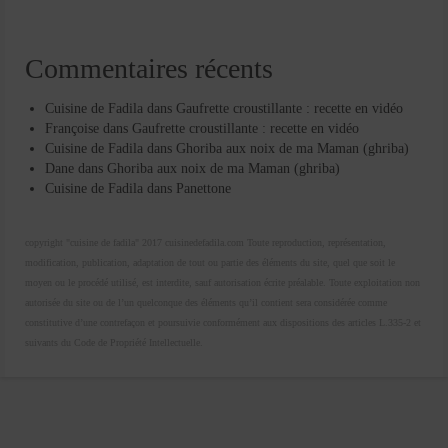
Commentaires récents
Cuisine de Fadila
dans
Gaufrette croustillante : recette en vidéo
Françoise
dans
Gaufrette croustillante : recette en vidéo
Cuisine de Fadila
dans
Ghoriba aux noix de ma Maman (ghriba)
Dane
dans
Ghoriba aux noix de ma Maman (ghriba)
Cuisine de Fadila
dans
Panettone
copyright "cuisine de fadila" 2017 cuisinedefadila.com Toute reproduction, représentation,
modification, publication, adaptation de tout ou partie des éléments du site, quel que soit le
moyen ou le procédé utilisé, est interdite, sauf autorisation écrite préalable. Toute exploitation non
autorisée du site ou de l’un quelconque des éléments qu’il contient sera considérée comme
constitutive d’une contrefaçon et poursuivie conformément aux dispositions des articles L.335-2 et
suivants du Code de Propriété Intellectuelle.