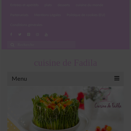
Entrées et apéritifs
plats
desserts
cuisine du monde
Partenariats
Mentions Légales
Politique de cookies (EU)
Conditions générales
Rechercher
:
cuisine de Fadila
Menu
Entrées et apéritifs
Boissons chaudes et froides
salades