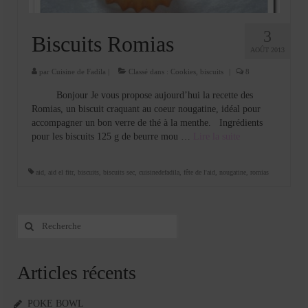
3
Biscuits Romias
AOÛT 2013
par
Cuisine de Fadila
|
Classé dans :
Cookies, biscuits
|
8
Bonjour Je vous propose aujourd’hui la recette des
Romias, un biscuit craquant au coeur nougatine, idéal pour
accompagner un bon verre de thé à la menthe. Ingrédients
pour les biscuits 125 g de beurre mou …
Lire la suite­­
aid
,
aid el fitr
,
biscuits
,
biscuits sec
,
cuisinedefadila
,
fête de l'aid
,
nougatine
,
romias
Rechercher
:
Articles récents
POKE BOWL