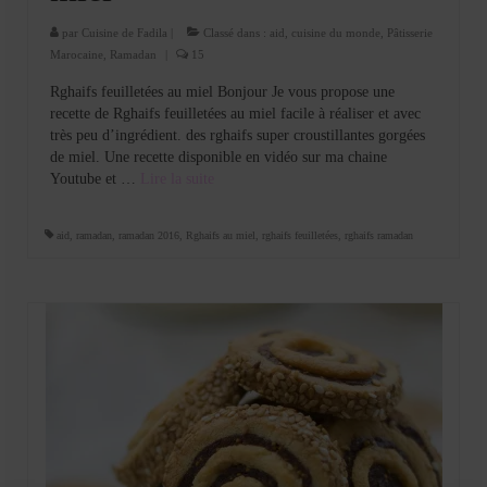
par
Cuisine de Fadila
|
Classé dans :
aid
,
cuisine du monde
,
Pâtisserie
Marocaine
,
Ramadan
|
15
Rghaifs feuilletées au miel Bonjour Je vous propose une
recette de Rghaifs feuilletées au miel facile à réaliser et avec
très peu d’ingrédient. des rghaifs super croustillantes gorgées
de miel. Une recette disponible en vidéo sur ma chaine
Youtube et …
Lire la suite­­
aid
,
ramadan
,
ramadan 2016
,
Rghaifs au miel
,
rghaifs feuilletées
,
rghaifs ramadan