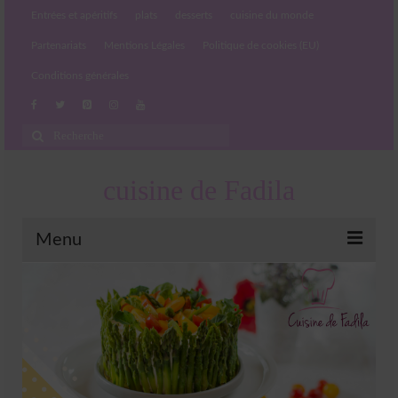
Entrées et apéritifs
plats
desserts
cuisine du monde
Partenariats
Mentions Légales
Politique de cookies (EU)
Conditions générales
Rechercher
:
cuisine de Fadila
Menu
Entrées et apéritifs
Boissons chaudes et froides
salades