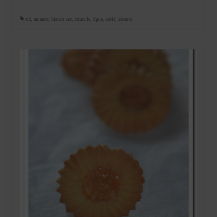
aid
,
amande
,
biscuit sec
,
cannelle
,
figue
,
sablé
,
sésame