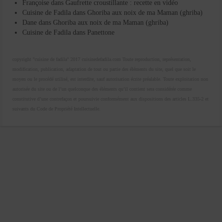
Françoise
dans
Gaufrette croustillante : recette en vidéo
Cuisine de Fadila
dans
Ghoriba aux noix de ma Maman (ghriba)
Dane
dans
Ghoriba aux noix de ma Maman (ghriba)
Cuisine de Fadila
dans
Panettone
copyright "cuisine de fadila" 2017 cuisinedefadila.com Toute reproduction, représentation,
modification, publication, adaptation de tout ou partie des éléments du site, quel que soit le
moyen ou le procédé utilisé, est interdite, sauf autorisation écrite préalable. Toute exploitation non
autorisée du site ou de l’un quelconque des éléments qu’il contient sera considérée comme
constitutive d’une contrefaçon et poursuivie conformément aux dispositions des articles L.335-2 et
suivants du Code de Propriété Intellectuelle.