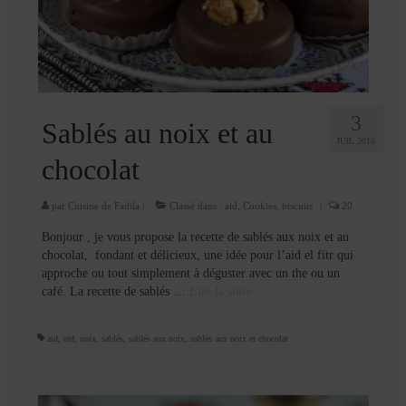
Cookies, biscuits
crème et confiture
dessert à l’assiette
Gâteaux
3
Sablés au noix et au
JUIL 2016
Gâteaux coquins en pâte à sucre
chocolat
Gâteaux de Fête
par
Cuisine de Fadila
|
Classé dans :
aid
,
Cookies, biscuits
|
20
Gâteaux d’anniversaire
Bonjour , je vous propose la recette de sablés aux noix et au
chocolat, fondant et délicieux, une idée pour l’aid el fitr qui
Gâteaux pâte à sucre
approche ou tout simplement à déguster avec un the ou un
café. La recette de sablés …
Lire la suite­­
petits gâteaux
Glaces et sorbets
aid
,
eid
,
noix
,
sablés
,
sablés aux noix
,
sablés aux noix et chocolat
Macarons