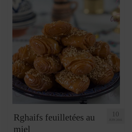
Mignardises
Tartes sucrées
Verrines sucrées
cuisine du monde
Pâtisserie Marocaine
aid
Ramadan
Partenariats
Mentions Légales
Politique de cookies (EU)
10
Rghaifs feuilletées au
JUIN 2016
Conditions générales
miel