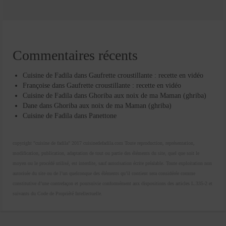
Commentaires récents
Cuisine de Fadila
dans
Gaufrette croustillante : recette en vidéo
Françoise
dans
Gaufrette croustillante : recette en vidéo
Cuisine de Fadila
dans
Ghoriba aux noix de ma Maman (ghriba)
Dane
dans
Ghoriba aux noix de ma Maman (ghriba)
Cuisine de Fadila
dans
Panettone
copyright "cuisine de fadila" 2017 cuisinedefadila.com Toute reproduction, représentation,
modification, publication, adaptation de tout ou partie des éléments du site, quel que soit le
moyen ou le procédé utilisé, est interdite, sauf autorisation écrite préalable. Toute exploitation non
autorisée du site ou de l’un quelconque des éléments qu’il contient sera considérée comme
constitutive d’une contrefaçon et poursuivie conformément aux dispositions des articles L.335-2 et
suivants du Code de Propriété Intellectuelle.