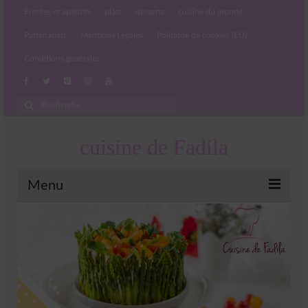
Entrées et apéritifs
plats
desserts
cuisine du monde
Partenariats
Mentions Légales
Politique de cookies (EU)
Conditions générales
Rechercher
:
cuisine de Fadila
Menu
Entrées et apéritifs
Boissons chaudes et froides
salades