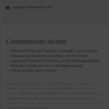
contact@cuisinedefadila.com
Commentaires récents
Cuisine de Fadila
dans
Gaufrette croustillante : recette en vidéo
Françoise
dans
Gaufrette croustillante : recette en vidéo
Cuisine de Fadila
dans
Ghoriba aux noix de ma Maman (ghriba)
Dane
dans
Ghoriba aux noix de ma Maman (ghriba)
Cuisine de Fadila
dans
Panettone
copyright "cuisine de fadila" 2017 cuisinedefadila.com Toute reproduction, représentation,
modification, publication, adaptation de tout ou partie des éléments du site, quel que soit le
moyen ou le procédé utilisé, est interdite, sauf autorisation écrite préalable. Toute exploitation non
autorisée du site ou de l’un quelconque des éléments qu’il contient sera considérée comme
constitutive d’une contrefaçon et poursuivie conformément aux dispositions des articles L.335-2 et
suivants du Code de Propriété Intellectuelle.