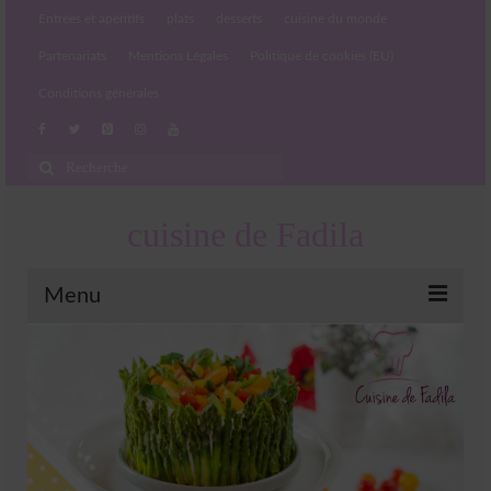
Entrées et apéritifs
plats
desserts
cuisine du monde
Partenariats
Mentions Légales
Politique de cookies (EU)
Conditions générales
Rechercher
:
cuisine de Fadila
Menu
Entrées et apéritifs
Boissons chaudes et froides
salades