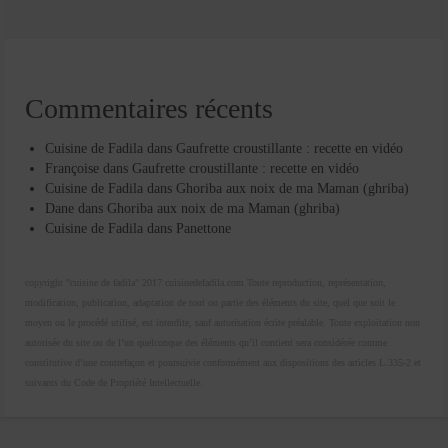
Commentaires récents
Cuisine de Fadila
dans
Gaufrette croustillante : recette en vidéo
Françoise
dans
Gaufrette croustillante : recette en vidéo
Cuisine de Fadila
dans
Ghoriba aux noix de ma Maman (ghriba)
Dane
dans
Ghoriba aux noix de ma Maman (ghriba)
Cuisine de Fadila
dans
Panettone
copyright "cuisine de fadila" 2017 cuisinedefadila.com Toute reproduction, représentation,
modification, publication, adaptation de tout ou partie des éléments du site, quel que soit le
moyen ou le procédé utilisé, est interdite, sauf autorisation écrite préalable. Toute exploitation non
autorisée du site ou de l’un quelconque des éléments qu’il contient sera considérée comme
constitutive d’une contrefaçon et poursuivie conformément aux dispositions des articles L.335-2 et
suivants du Code de Propriété Intellectuelle.