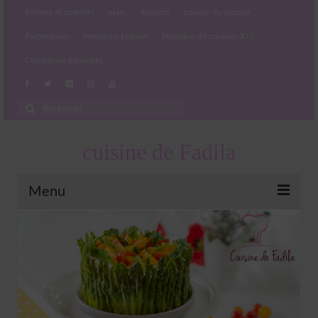
Entrées et apéritifs
plats
desserts
cuisine du monde
Partenariats
Mentions Légales
Politique de cookies (EU)
Conditions générales
Rechercher
:
cuisine de Fadila
Menu
Entrées et apéritifs
Boissons chaudes et froides
salades