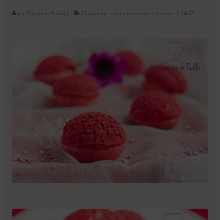
Mignardises
par
Cuisine de Fadila
|
Classé dans :
crème et confiture
,
desserts
|
15
Tartes sucrées
Verrines sucrées
cuisine du monde
Pâtisserie Marocaine
aid
Ramadan
Partenariats
Mentions Légales
Politique de cookies (EU)
Conditions générales