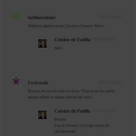
tartinecuisine
2016-03-03
|
Reply
Tellement appétissant que j’ai envie d’essayer. Merci.
Cuisine de Fadila
2016-03-05
|
Reply
merci
l'orientale
2016-04-07
|
Reply
Bonjour, ils sont très jolis tes choux ! Peux tu me dire quelle
marque utilisés tu comme colorant stp? merci
Cuisine de Fadila
2016-04-10
|
Reply
Bonjour
Pour le colorant c’est rouge intense de
chez décorelief