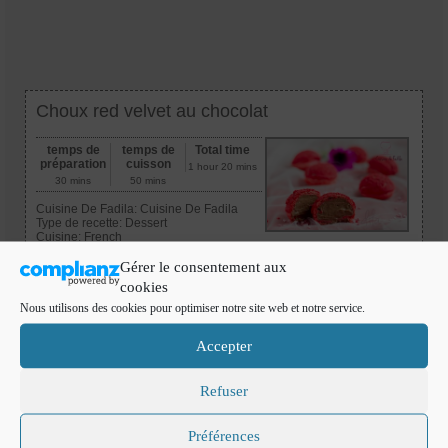
Choux red velvet au chocolat
temps de
temps de
Total time
préparation
cuisson
1 hour 20 mins
30 mins
50 mins
Cuisine De Fadila:
Cuisine De Fadila
Type de recette:
Dessert
Cuisine:
French
personnes:
6
Print
Gérer le consentement aux
Ingredients
cookies
Nous utilisons des cookies pour optimiser notre site web et notre service.
pour la pâte à choux:
125 g de lait
Accepter
100 g de farine ( type 55)
1 g de sel
Refuser
5 g de sucre
50 g de beurre
de 120 à 150 g d’œufs battus cela dépendra du mélange
Préférences