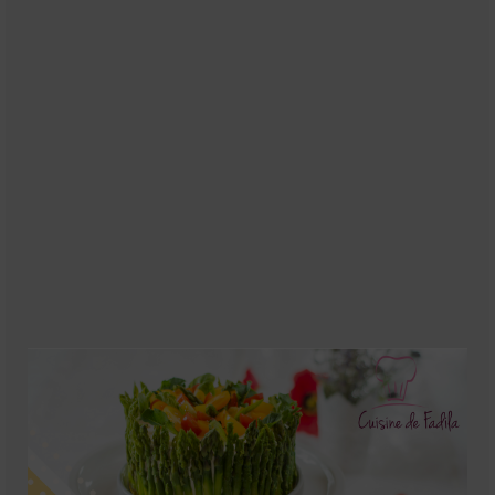
Soupes
Pizzas
cake salé
plats
Pâtes & Riz
Viandes
Grillades
desserts
cakes et cupcakes
Cheesecakes
Confiserie