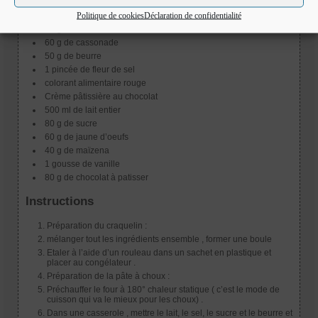
colorant alimentaire rouge
Politique de cookies
Déclaration de confidentialité
Craquelin red velvet :
60 g de farine
60 g de cassonade
50 g de beurre
1 pincée de fleur de sel
colorant alimentaire rouge
Crème pâtissière au chocolat
500 ml de lait entier
80 g de sucre
60 g de jaune d’oeufs
40 g de maïzena
1 gousse de vanille
80 g de chocolat à patisser
Instructions
Préparation du craquelin :
mélanger tout les ingrédients ensemble , former une boule
Etaler à l’aide d’un rouleau dans un sachet en plastique et
placer au congélateur .
Préparation de la pâte à choux :
Préchauffer le four à 180° chaleur statique ( c’est le mode de
cuisson qui va le mieux pour les choux) .
Dans une casserole , mettre le lait, le sel, le sucre et le beurre et