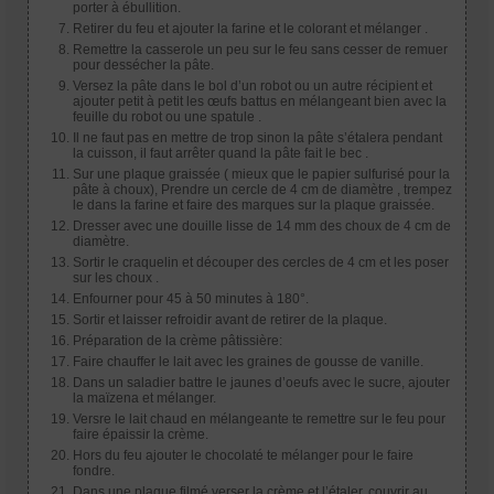
porter à ébullition.
Retirer du feu et ajouter la farine et le colorant et mélanger .
Remettre la casserole un peu sur le feu sans cesser de remuer
pour dessécher la pâte.
Versez la pâte dans le bol d’un robot ou un autre récipient et
ajouter petit à petit les œufs battus en mélangeant bien avec la
feuille du robot ou une spatule .
Il ne faut pas en mettre de trop sinon la pâte s’étalera pendant
la cuisson, il faut arrêter quand la pâte fait le bec .
Sur une plaque graissée ( mieux que le papier sulfurisé pour la
pâte à choux), Prendre un cercle de 4 cm de diamètre , trempez
le dans la farine et faire des marques sur la plaque graissée.
Dresser avec une douille lisse de 14 mm des choux de 4 cm de
diamètre.
Sortir le craquelin et découper des cercles de 4 cm et les poser
sur les choux .
Enfourner pour 45 à 50 minutes à 180°.
Sortir et laisser refroidir avant de retirer de la plaque.
Préparation de la crème pâtissière:
Faire chauffer le lait avec les graines de gousse de vanille.
Dans un saladier battre le jaunes d’oeufs avec le sucre, ajouter
la maïzena et mélanger.
Versre le lait chaud en mélangeante te remettre sur le feu pour
faire épaissir la crème.
Hors du feu ajouter le chocolaté te mélanger pour le faire
fondre.
Dans une plaque filmé verser la crème et l’étaler, couvrir au