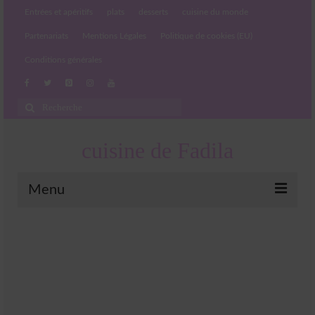
Entrées et apéritifs
plats
desserts
cuisine du monde
Partenariats
Mentions Légales
Politique de cookies (EU)
Conditions générales
Rechercher
:
cuisine de Fadila
Menu
Entrées et apéritifs
Boissons chaudes et froides
salades