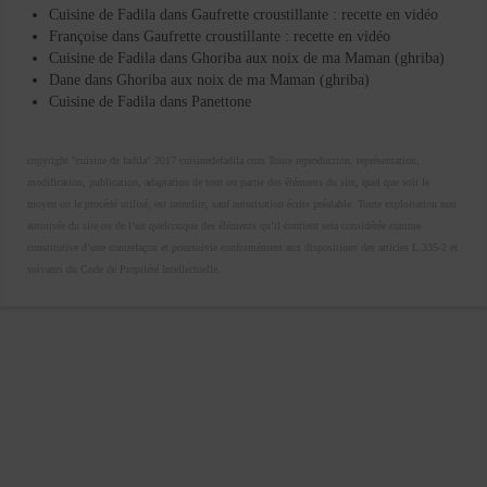
Cuisine de Fadila
dans
Gaufrette croustillante : recette en vidéo
Françoise
dans
Gaufrette croustillante : recette en vidéo
Cuisine de Fadila
dans
Ghoriba aux noix de ma Maman (ghriba)
Dane
dans
Ghoriba aux noix de ma Maman (ghriba)
Cuisine de Fadila
dans
Panettone
copyright "cuisine de fadila" 2017 cuisinedefadila.com Toute reproduction, représentation,
modification, publication, adaptation de tout ou partie des éléments du site, quel que soit le
moyen ou le procédé utilisé, est interdite, sauf autorisation écrite préalable. Toute exploitation non
autorisée du site ou de l’un quelconque des éléments qu’il contient sera considérée comme
constitutive d’une contrefaçon et poursuivie conformément aux dispositions des articles L.335-2 et
suivants du Code de Propriété Intellectuelle.