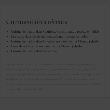
Commentaires récents
Cuisine de Fadila
dans
Gaufrette croustillante : recette en vidéo
Françoise
dans
Gaufrette croustillante : recette en vidéo
Cuisine de Fadila
dans
Ghoriba aux noix de ma Maman (ghriba)
Dane
dans
Ghoriba aux noix de ma Maman (ghriba)
Cuisine de Fadila
dans
Panettone
copyright "cuisine de fadila" 2017 cuisinedefadila.com Toute reproduction, représentation,
modification, publication, adaptation de tout ou partie des éléments du site, quel que soit le
moyen ou le procédé utilisé, est interdite, sauf autorisation écrite préalable. Toute exploitation non
autorisée du site ou de l’un quelconque des éléments qu’il contient sera considérée comme
constitutive d’une contrefaçon et poursuivie conformément aux dispositions des articles L.335-2 et
suivants du Code de Propriété Intellectuelle.