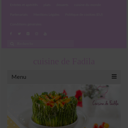
Entrées et apéritifs
plats
desserts
cuisine du monde
Partenariats
Mentions Légales
Politique de cookies (EU)
Conditions générales
Rechercher
:
cuisine de Fadila
Menu
Entrées et apéritifs
Boissons chaudes et froides
salades