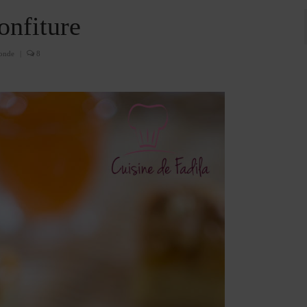
onfiture
monde
|
8