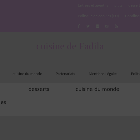
Entrées et apéritifs
plats
dessert
Politique de cookies (EU)
Conditio
cuisine de Fadila
cuisine du monde
Partenariats
Mentions Légales
Polit
desserts
cuisine du monde
les