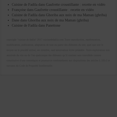
Cuisine de Fadila
dans
Gaufrette croustillante : recette en vidéo
Françoise
dans
Gaufrette croustillante : recette en vidéo
Cuisine de Fadila
dans
Ghoriba aux noix de ma Maman (ghriba)
Dane
dans
Ghoriba aux noix de ma Maman (ghriba)
Cuisine de Fadila
dans
Panettone
copyright "cuisine de fadila" 2017 cuisinedefadila.com Toute reproduction, représentation,
modification, publication, adaptation de tout ou partie des éléments du site, quel que soit le
moyen ou le procédé utilisé, est interdite, sauf autorisation écrite préalable. Toute exploitation non
autorisée du site ou de l’un quelconque des éléments qu’il contient sera considérée comme
constitutive d’une contrefaçon et poursuivie conformément aux dispositions des articles L.335-2 et
suivants du Code de Propriété Intellectuelle.