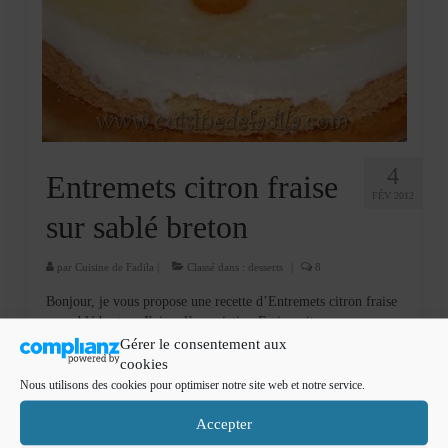
Cookies, biscuits
crème et confiture
dessert à l’assiette
Gâteaux
Gâteaux coquins en pâte à sucre
4
Entremets citron fraise
FÉV 2012
Gâteaux de Fête
sur sablé breton
Gâteaux d’anniversaire
par
Cuisine de Fadila
|
Classé dans :
desserts
|
8
Gâteaux pâte à sucre
Bonjour, je vous propose une recette d’Entremets citron fraise
sur sablé breton. J’aime l’association Fraise, citron comme
petits gâteaux
mon bavarois citron fraise ici , mon bavarois bulles ici ,
Gérer le consentement aux
voulant changer un peu la base de mon gâteau j’ai repérer des
cookies
Glaces et sorbets
…
Lire la suite­­
Nous utilisons des cookies pour optimiser notre site web et notre service.
Macarons
Accepter
entremet citron fraise sur sablé breton
,
insert fraise
,
sablé breton