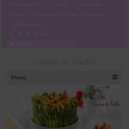
Entrées et apéritifs
plats
desserts
cuisine du monde
Partenariats
Mentions Légales
Politique de cookies (EU)
Conditions générales
Rechercher
:
cuisine de Fadila
Menu
Entrées et apéritifs
Boissons chaudes et froides
salades