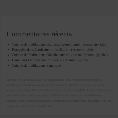
Commentaires récents
Cuisine de Fadila
dans
Gaufrette croustillante : recette en vidéo
Françoise
dans
Gaufrette croustillante : recette en vidéo
Cuisine de Fadila
dans
Ghoriba aux noix de ma Maman (ghriba)
Dane
dans
Ghoriba aux noix de ma Maman (ghriba)
Cuisine de Fadila
dans
Panettone
copyright "cuisine de fadila" 2017 cuisinedefadila.com Toute reproduction, représentation,
modification, publication, adaptation de tout ou partie des éléments du site, quel que soit le
moyen ou le procédé utilisé, est interdite, sauf autorisation écrite préalable. Toute exploitation non
autorisée du site ou de l’un quelconque des éléments qu’il contient sera considérée comme
constitutive d’une contrefaçon et poursuivie conformément aux dispositions des articles L.335-2 et
suivants du Code de Propriété Intellectuelle.