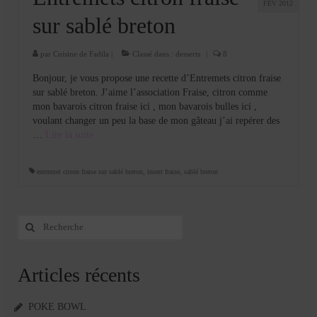
FÉV 2012
sur sablé breton
par
Cuisine de Fadila
|
Classé dans :
desserts
|
8
Bonjour, je vous propose une recette d’Entremets citron fraise
sur sablé breton. J’aime l’association Fraise, citron comme
mon bavarois citron fraise ici , mon bavarois bulles ici ,
voulant changer un peu la base de mon gâteau j’ai repérer des
…
Lire la suite­­
entremet citron fraise sur sablé breton
,
insert fraise
,
sablé breton
Rechercher
:
Articles récents
POKE BOWL