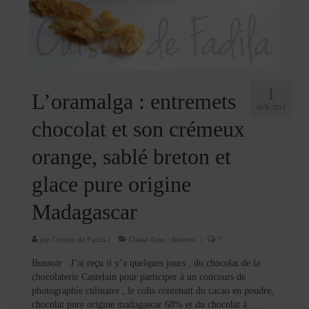
Cookies, biscuits
crème et confiture
dessert à l’assiette
Gâteaux
1
L’oramalga : entremets
AVR 2014
Gâteaux coquins en pâte à sucre
chocolat et son crémeux
Gâteaux de Fête
orange, sablé breton et
Gâteaux d’anniversaire
glace pure origine
Gâteaux pâte à sucre
Madagascar
petits gâteaux
par
Cuisine de Fadila
|
Classé dans :
desserts
|
7
Glaces et sorbets
Bonsoir J’ai reçu il y’a quelques jours , du chocolat de la
chocolaterie Castelain pour participer à un concours de
Macarons
photographie culinaire , le colis contenait du cacao en poudre,
chocolat pure origine madagascar 68% et du chocolat à …