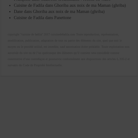
Cuisine de Fadila
dans
Ghoriba aux noix de ma Maman (ghriba)
Dane
dans
Ghoriba aux noix de ma Maman (ghriba)
Cuisine de Fadila
dans
Panettone
copyright "cuisine de fadila" 2017 cuisinedefadila.com Toute reproduction, représentation,
modification, publication, adaptation de tout ou partie des éléments du site, quel que soit le
moyen ou le procédé utilisé, est interdite, sauf autorisation écrite préalable. Toute exploitation non
autorisée du site ou de l’un quelconque des éléments qu’il contient sera considérée comme
constitutive d’une contrefaçon et poursuivie conformément aux dispositions des articles L.335-2 et
suivants du Code de Propriété Intellectuelle.