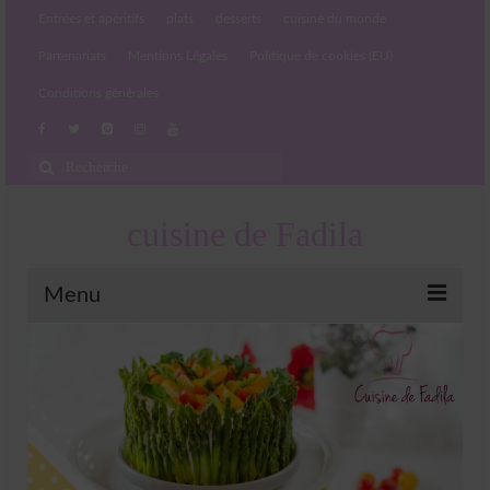
Entrées et apéritifs
plats
desserts
cuisine du monde
Partenariats
Mentions Légales
Politique de cookies (EU)
Conditions générales
Rechercher
:
cuisine de Fadila
Menu
Entrées et apéritifs
Boissons chaudes et froides
salades