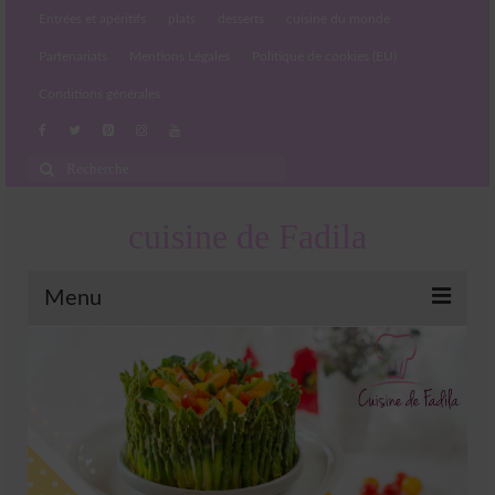
Entrées et apéritifs
plats
desserts
cuisine du monde
Partenariats
Mentions Légales
Politique de cookies (EU)
Conditions générales
Rechercher
:
cuisine de Fadila
Menu
Entrées et apéritifs
Boissons chaudes et froides
salades