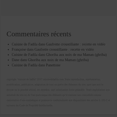
Commentaires récents
Cuisine de Fadila
dans
Gaufrette croustillante : recette en vidéo
Françoise
dans
Gaufrette croustillante : recette en vidéo
Cuisine de Fadila
dans
Ghoriba aux noix de ma Maman (ghriba)
Dane
dans
Ghoriba aux noix de ma Maman (ghriba)
Cuisine de Fadila
dans
Panettone
copyright "cuisine de fadila" 2017 cuisinedefadila.com Toute reproduction, représentation,
modification, publication, adaptation de tout ou partie des éléments du site, quel que soit le
moyen ou le procédé utilisé, est interdite, sauf autorisation écrite préalable. Toute exploitation non
autorisée du site ou de l’un quelconque des éléments qu’il contient sera considérée comme
constitutive d’une contrefaçon et poursuivie conformément aux dispositions des articles L.335-2 et
suivants du Code de Propriété Intellectuelle.