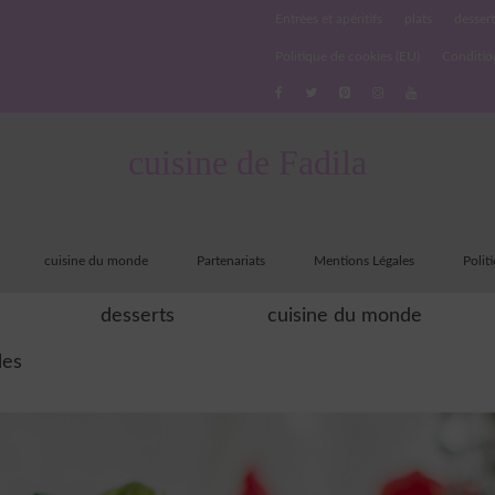
Entrées et apéritifs
plats
dessert
Politique de cookies (EU)
Conditio
cuisine de Fadila
cuisine du monde
Partenariats
Mentions Légales
Polit
desserts
cuisine du monde
les