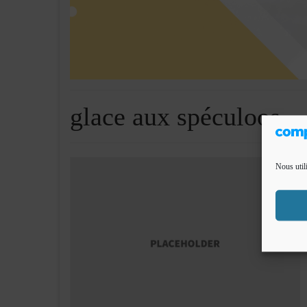
glace aux spéculoos
Nous util