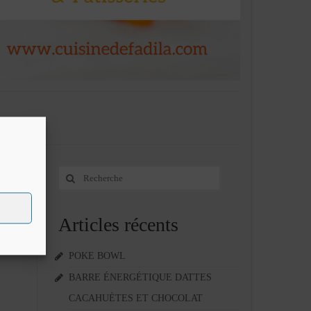
Rechercher
4
:
JAN 2011
Articles récents
et nous
 quantité
POKE BOWL
BARRE ÉNERGÉTIQUE DATTES
CACAHUÈTES ET CHOCOLAT