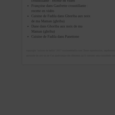
croustillante : recette en vidéo
Françoise
dans
Gaufrette croustillante :
recette en vidéo
Cuisine de Fadila
dans
Ghoriba aux noix
de ma Maman (ghriba)
Dane
dans
Ghoriba aux noix de ma
Maman (ghriba)
Cuisine de Fadila
dans
Panettone
copyright "cuisine de fadila" 2017 cuisinedefadila.com Toute reproduction, représentatio
autorisée du site ou de l’un quelconque des éléments qu’il contient sera considérée c