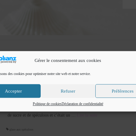
Gérer le consentement aux cookies
isons des cookies pour optimiser notre site web et notre service.
Glace aux spéculoos
Accepter
Refuser
Préférences
par
Cuisine de Fadila
|
Classé dans :
Glaces et sorbets
|
5
Une glace que nous avons gouté chez ma belle sœur pour le repas de Noël 
Politique de cookies
Déclaration de confidentialité
l’avons trouvé délicieuse et crémeuse . Je l’ai testé en modifiant un peu la
de sucre et de spéculoos et c’était un …
Lire la suite­­
glace aux spéculoos