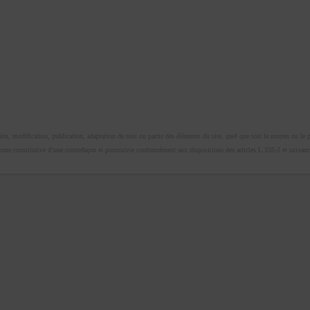
n, modification, publication, adaptation de tout ou partie des éléments du site, quel que soit le moyen ou le proc
omme constitutive d’une contrefaçon et poursuivie conformément aux dispositions des articles L.335-2 et suivants