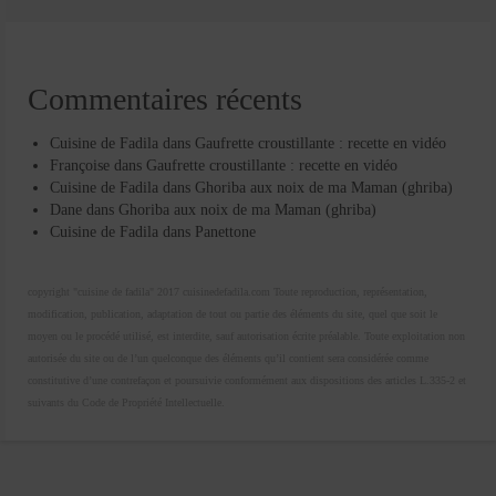
Commentaires récents
Cuisine de Fadila
dans
Gaufrette croustillante : recette en vidéo
Françoise
dans
Gaufrette croustillante : recette en vidéo
Cuisine de Fadila
dans
Ghoriba aux noix de ma Maman (ghriba)
Dane
dans
Ghoriba aux noix de ma Maman (ghriba)
Cuisine de Fadila
dans
Panettone
copyright "cuisine de fadila" 2017 cuisinedefadila.com Toute reproduction, représentation,
modification, publication, adaptation de tout ou partie des éléments du site, quel que soit le
moyen ou le procédé utilisé, est interdite, sauf autorisation écrite préalable. Toute exploitation non
autorisée du site ou de l’un quelconque des éléments qu’il contient sera considérée comme
constitutive d’une contrefaçon et poursuivie conformément aux dispositions des articles L.335-2 et
suivants du Code de Propriété Intellectuelle.