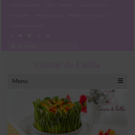
Entrées et apéritifs
plats
desserts
cuisine du monde
Partenariats
Mentions Légales
Politique de cookies (EU)
Conditions générales
Rechercher
:
cuisine de Fadila
Menu
Entrées et apéritifs
Boissons chaudes et froides
salades