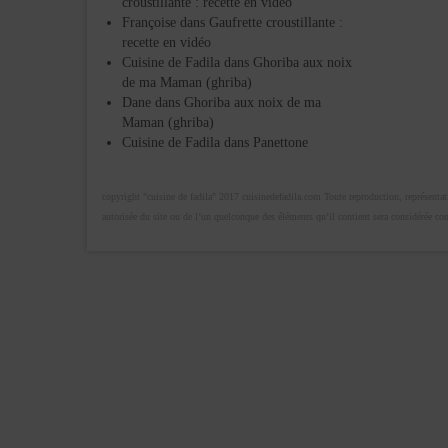
croustillante : recette en vidéo
Françoise
dans
Gaufrette croustillante :
recette en vidéo
Cuisine de Fadila
dans
Ghoriba aux noix
de ma Maman (ghriba)
Dane
dans
Ghoriba aux noix de ma
Maman (ghriba)
Cuisine de Fadila
dans
Panettone
copyright "cuisine de fadila" 2017 cuisinedefadila.com Toute reproduction, représentatio
autorisée du site ou de l’un quelconque des éléments qu’il contient sera considérée c