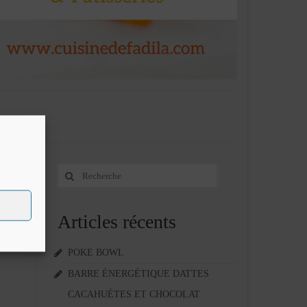
Rechercher
28
:
NOV 2012
Articles récents
i régal
POKE BOWL
BARRE ÉNERGÉTIQUE DATTES
CACAHUÈTES ET CHOCOLAT