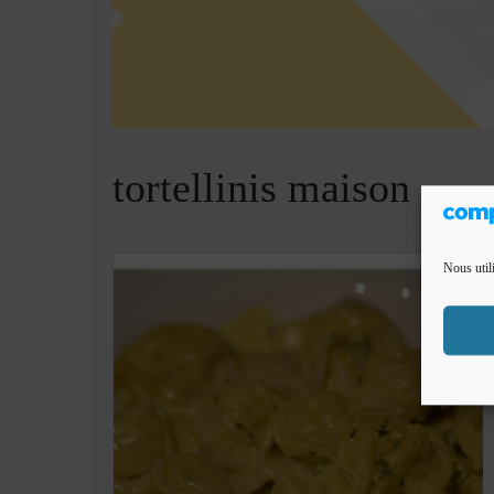
tortellinis maison
Nous util