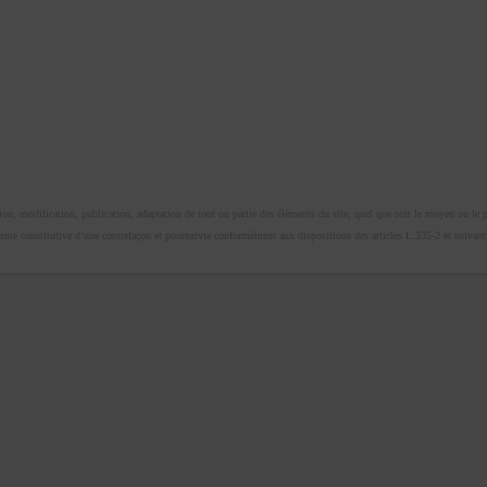
n, modification, publication, adaptation de tout ou partie des éléments du site, quel que soit le moyen ou le proc
omme constitutive d’une contrefaçon et poursuivie conformément aux dispositions des articles L.335-2 et suivants