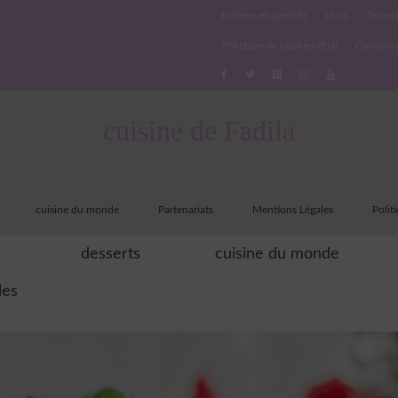
Entrées et apéritifs
plats
dessert
Politique de cookies (EU)
Conditio
cuisine de Fadila
cuisine du monde
Partenariats
Mentions Légales
Polit
desserts
cuisine du monde
les