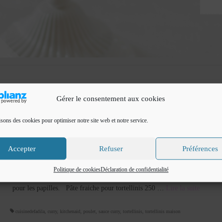
Gérer le consentement aux cookies
isons des cookies pour optimiser notre site web et notre service.
Tortellinis au poulet et au curry
Accepter
Refuser
Préférences
par
Cuisine de Fadila
|
Classé dans :
Pâtes & Riz
|
5
Bonjour Je vous propose une recette de tortellinis maison faciles et
Politique de cookies
Déclaration de confidentialité
délicieux farcis de poulet au curry agrémenté d’une sauce au curry , un vra
pour les papilles. Pâte fraiche pour tortellinis 250 …
Lire la suite­­
cuisinedefadila
,
curry
,
kitchenaid
,
poulet
,
sauce curry
,
tortellinis
,
tortellinis maison