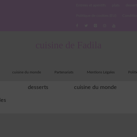
Entrées et apéritifs
plats
dessert
Politique de cookies (EU)
Conditio
cuisine de Fadila
cuisine du monde
Partenariats
Mentions Légales
Polit
desserts
cuisine du monde
les