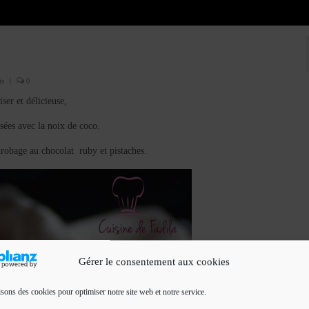
ts
|
0
ser et délicieuse,
sées avec la noix de coco.
robage au chocolat ruby et pistaches.
Gérer le consentement aux cookies
isons des cookies pour optimiser notre site web et notre service.