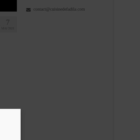
contact@cuisinedefadila.com
7
MAI 2021