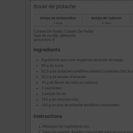
Boule de pistache
temps de préparation
temps de cuisson
1 hour
8 mins
Cuisine De Fadila:
Cuisine De Fadila
Type de recette:
pâtisserie
personnes:
8
Ingredients
Ingrédients pour une vingtaines de boule de neige :
65 g de sucre
82,5 g de pistaches torréfiées mixées ( pistache chez Ko
82,5 g de poudre d'amande
25 g de fécule de maïs ou maïzena
1 oeuf entier
1 pincée de sel
150 g de chocolat ruby
150 g ou plus de pistache torréfiées concassées
Instructions
Mélanger les ingrédients sec.
Dans un saladier, fouetter l’oeuf entier avec le sucre ju