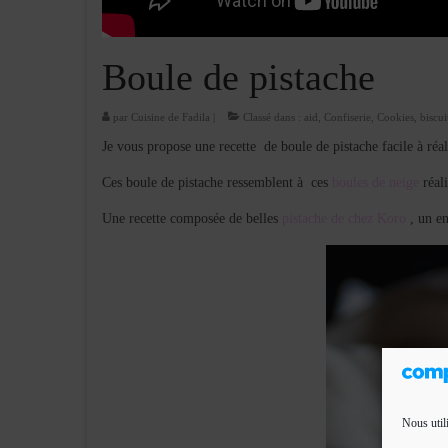
Boule de pistache
par
Cuisine de Fadila
|
Classé dans :
aid
,
Confiserie
,
Cookies, biscui
Je vous propose une recette de boule de pistache facile à réali
Ces boule de pistache ressemblent à ces
boules de neige
réali
Une recette composée de belles
pistache de chez Koro
, un en
Nous util