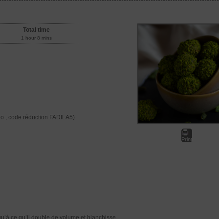
Total time
1 hour 8 mins
ro , code réduction FADILA5)
Print
squ’à ce qu’il double de volume et blanchisse.