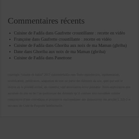
Commentaires récents
Cuisine de Fadila
dans
Gaufrette croustillante : recette en vidéo
Françoise
dans
Gaufrette croustillante : recette en vidéo
Cuisine de Fadila
dans
Ghoriba aux noix de ma Maman (ghriba)
Dane
dans
Ghoriba aux noix de ma Maman (ghriba)
Cuisine de Fadila
dans
Panettone
copyright "cuisine de fadila" 2017 cuisinedefadila.com Toute reproduction, représentation,
modification, publication, adaptation de tout ou partie des éléments du site, quel que soit le
moyen ou le procédé utilisé, est interdite, sauf autorisation écrite préalable. Toute exploitation non
autorisée du site ou de l’un quelconque des éléments qu’il contient sera considérée comme
constitutive d’une contrefaçon et poursuivie conformément aux dispositions des articles L.335-2 et
suivants du Code de Propriété Intellectuelle.