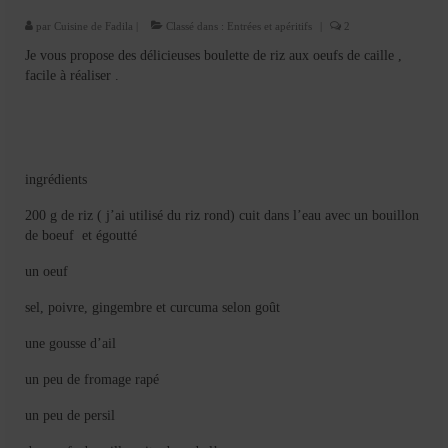
Cookies, biscuits
par
Cuisine de Fadila
|
Classé dans :
Entrées et apéritifs
|
2
crème et confiture
Je vous propose des délicieuses boulette de riz aux oeufs de caille ,
facile à réaliser .
dessert à l’assiette
Gâteaux
Gâteaux coquins en pâte à sucre
ingrédients
Gâteaux de Fête
200 g de riz ( j’ai utilisé du riz rond) cuit dans l’eau avec un bouillon
de boeuf et égoutté
Gâteaux d’anniversaire
un oeuf
Gâteaux pâte à sucre
sel, poivre, gingembre et curcuma selon goût
petits gâteaux
une gousse d’ail
Glaces et sorbets
un peu de fromage rapé
Macarons
un peu de persil