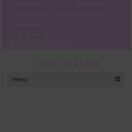
Entrées et apéritifs
plats
desserts
cuisine du monde
Partenariats
Mentions Légales
Politique de cookies (EU)
Conditions générales
Rechercher
:
cuisine de Fadila
Menu
Entrées et apéritifs
Boissons chaudes et froides
salades