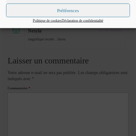
voila des boulettes tres original maim
Préférences
Politique de cookies
Déclaration de confidentialité
Nesyla
2010-04-16
|
Reply
magnifique recette…bisou
Laisser un commentaire
Votre adresse e-mail ne sera pas publiée.
Les champs obligatoires sont
indiqués avec
*
Commentaire
*