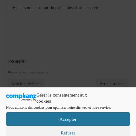
après cuisson mettre sur du papier absorbant et servir
bon appétit
boulettes de riz
,
oeufs de caille
Article précédent
Article suivant
Gérer le consentement aux
cookies
Nous utilisons des cookies pour optimiser notre site web et notre service.
2 Responses
Accepter
axoulle
2010-04-14
|
Reply
Refuser