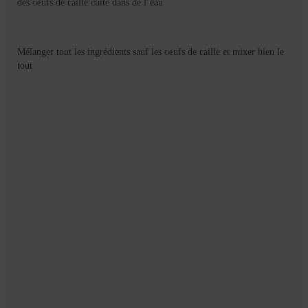
des oeufs de caille cuite dans de l’eau
Mignardises
Tartes sucrées
Mélanger tout les ingrédients sauf les oeufs de caille et mixer bien le
Verrines sucrées
tout
cuisine du monde
Pâtisserie Marocaine
aid
Ramadan
Partenariats
Mentions Légales
Politique de cookies (EU)
Conditions générales