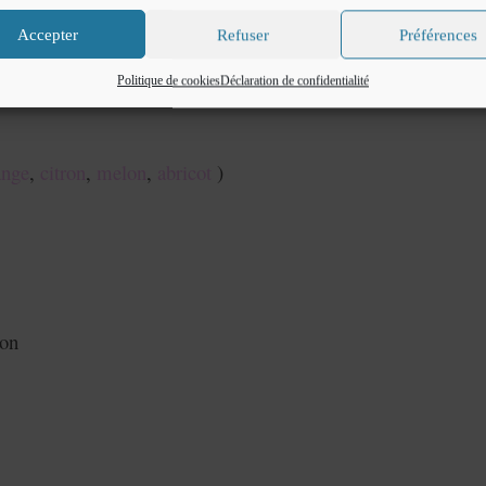
Accepter
Refuser
Préférences
Politique de cookies
Déclaration de confidentialité
ange
,
citron
,
melon
,
abricot
)
ion