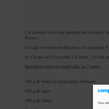
J’ai délaissé mon blog pendant une semaine, mai
Hermé ,
Ce cake est vraiment délicieux et se prépare 4 j
Je n’ai pas suivi la recette à la lettre , j’ai fait
Ingrédients pour un grand cake ou 7 petits :
200 g de beurre à température ambiante
150 g de sucre
300 g de farine
Nous util