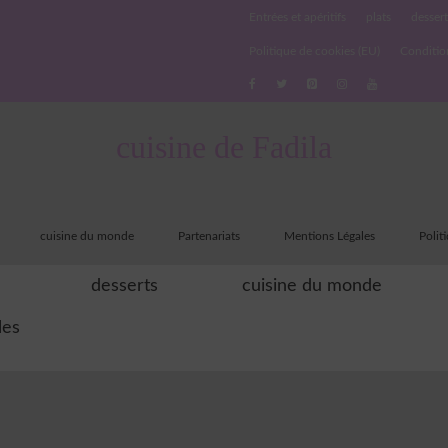
Entrées et apéritifs
plats
dessert
Politique de cookies (EU)
Conditio
cuisine de Fadila
cuisine du monde
Partenariats
Mentions Légales
Polit
desserts
cuisine du monde
les