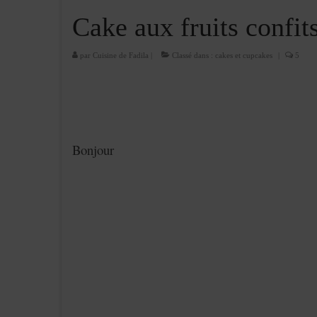
Cake aux fruits confit
par
Cuisine de Fadila
|
Classé dans :
cakes et cupcakes
|
5
Bonjour