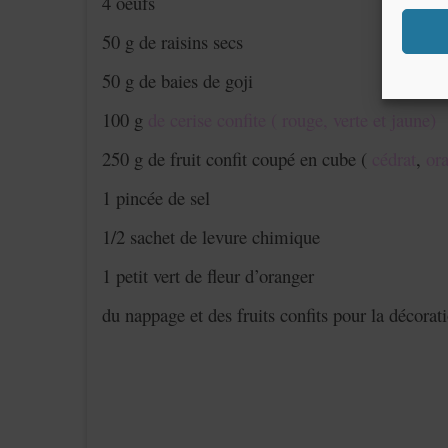
4 oeufs
50 g de raisins secs
50 g de baies de goji
100 g
de cerise confite ( rouge, verte et jaune)
250 g de fruit confit coupé en cube (
cédrat
,
or
1 pincée de sel
1/2 sachet de levure chimique
1 petit vert de fleur d’oranger
du nappage et des fruits confits pour la décorat