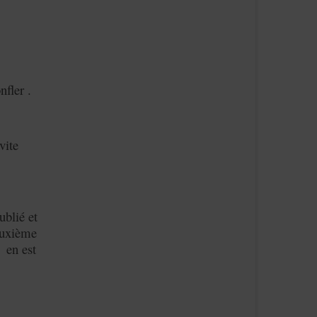
nfler .
vite
ublié et
deuxième
u en est