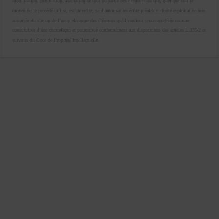
modification, publication, adaptation de tout ou partie des éléments du site, quel que soit le
moyen ou le procédé utilisé, est interdite, sauf autorisation écrite préalable. Toute exploitation non
autorisée du site ou de l’un quelconque des éléments qu’il contient sera considérée comme
constitutive d’une contrefaçon et poursuivie conformément aux dispositions des articles L.335-2 et
suivants du Code de Propriété Intellectuelle.