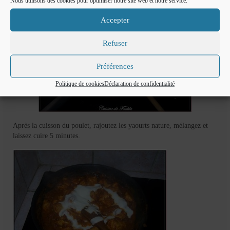
Nous utilisons des cookies pour optimiser notre site web et notre service.
Accepter
Refuser
Préférences
Politique de cookies
Déclaration de confidentialité
Après la cuisson du poulet, rajoutez les yaourts nature, mélangez et
laissez cuire 5 minutes.