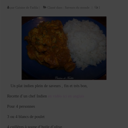
Cookies, biscuits
par
Cuisine de Fadila
|
Classé dans :
Saveurs du monde
|
1
crème et confiture
dessert à l’assiette
Gâteaux
Gâteaux coquins en pâte à sucre
Gâteaux de Fête
Gâteaux d’anniversaire
Gâteaux pâte à sucre
Un plat indien plein de saveurs , fin et très bon,
petits gâteaux
Recette d’un chef Indien
en vidéo ici en anglais
Glaces et sorbets
Pour 4 personnes
3 ou 4 blancs de poulet
Macarons
4 cuillères à soupe d’huile d’olive