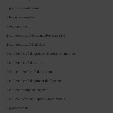
Mignardises
5 grains de cardamome
Tartes sucrées
1 bâton de cannelle
Verrines sucrées
1 oignon et demi
cuisine du monde
2 cuillères à café de gingembre frais râpé
Pâtisserie Marocaine
2 cuillères à café d’ail râpé
aid
1 cuillère à café de graines de coriandre moulues
1 cuillère à café de cumin
Ramadan
1/4 de cuillère à café de curcuma
Partenariats
1 cuillère à café de piment de Cayenne
Mentions Légales
1 cuillère à soupe de paprika
Politique de cookies (EU)
1 cuillère à café de l’épice Garam masala
Conditions générales
1 grosse tomate