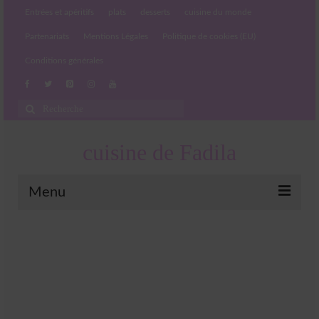
Entrées et apéritifs
plats
desserts
cuisine du monde
Partenariats
Mentions Légales
Politique de cookies (EU)
Conditions générales
Rechercher
:
cuisine de Fadila
Menu
Entrées et apéritifs
Boissons chaudes et froides
salades