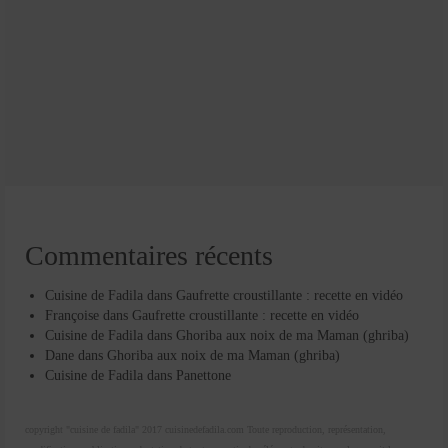
Commentaires récents
Cuisine de Fadila
dans
Gaufrette croustillante : recette en vidéo
Françoise
dans
Gaufrette croustillante : recette en vidéo
Cuisine de Fadila
dans
Ghoriba aux noix de ma Maman (ghriba)
Dane
dans
Ghoriba aux noix de ma Maman (ghriba)
Cuisine de Fadila
dans
Panettone
copyright "cuisine de fadila" 2017 cuisinedefadila.com Toute reproduction, représentation,