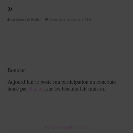
Cookies, biscuits
»
crème et confiture
par
Cuisine de Fadila
|
Classé dans :
concours
|
2
dessert à l’assiette
Gâteaux
Gâteaux coquins en pâte à sucre
Gâteaux de Fête
Bonjour
Gâteaux d’anniversaire
Aujourd’hui je poste ma participation au concours
Gâteaux pâte à sucre
lancé par
Hanane
,sur les biscuits fait maison.
petits gâteaux
Glaces et sorbets
Macarons
www.cuistoshop.com