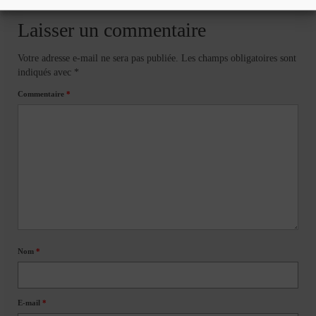
Laisser un commentaire
Votre adresse e-mail ne sera pas publiée.
Les champs obligatoires sont
indiqués avec
*
Commentaire
*
Nom
*
E-mail
*