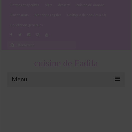
Entrées et apéritifs
plats
desserts
cuisine du monde
Partenariats
Mentions Légales
Politique de cookies (EU)
Conditions générales
Rechercher
:
cuisine de Fadila
Menu
Entrées et apéritifs
Boissons chaudes et froides
salades