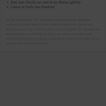
Dane
dans
Ghoriba aux noix de ma Maman (ghriba)
Cuisine de Fadila
dans
Panettone
copyright "cuisine de fadila" 2017 cuisinedefadila.com Toute reproduction, représentation,
modification, publication, adaptation de tout ou partie des éléments du site, quel que soit le
moyen ou le procédé utilisé, est interdite, sauf autorisation écrite préalable. Toute exploitation non
autorisée du site ou de l’un quelconque des éléments qu’il contient sera considérée comme
constitutive d’une contrefaçon et poursuivie conformément aux dispositions des articles L.335-2 et
suivants du Code de Propriété Intellectuelle.