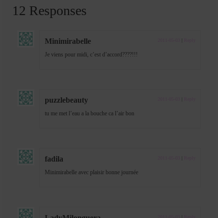
12 Responses
Minimirabelle
2011-05-03
|
Reply
Je viens pour midi, c’est d’accord????!!!
puzzlebeauty
2011-05-03
|
Reply
tu me met l’eau a la bouche ca l’air bon
fadila
2011-05-03
|
Reply
Minimirabelle avec plaisir bonne journée
LadyMilonguera
2011-05-03
|
Reply