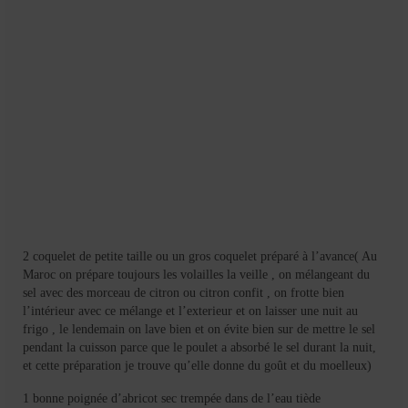
Mignardises
Tartes sucrées
Verrines sucrées
cuisine du monde
Pâtisserie Marocaine
aid
Ramadan
2 coquelet de petite taille ou un gros coquelet préparé à l’avance( Au
Partenariats
Maroc on prépare toujours les volailles la veille , on mélangeant du
sel avec des morceau de citron ou citron confit , on frotte bien
Mentions Légales
l’intérieur avec ce mélange et l’exterieur et on laisser une nuit au
frigo , le lendemain on lave bien et on évite bien sur de mettre le sel
Politique de cookies (EU)
pendant la cuisson parce que le poulet a absorbé le sel durant la nuit,
et cette préparation je trouve qu’elle donne du goût et du moelleux)
Conditions générales
1 bonne poignée d’abricot sec trempée dans de l’eau tiède