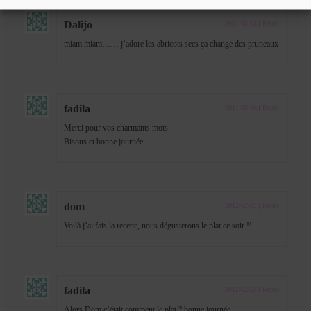
Dalijo
2011-05-03
|
Reply
miam miam…… j’adore les abricots secs ça change des pruneaux
fadila
2011-05-06
|
Reply
Merci pour vos charmants mots
Bisous et bonne journée
dom
2012-02-21
|
Reply
Voilà j’ai fais la recette, nous dégusterons le plat ce soir !!
fadila
2012-02-23
|
Reply
Alors Dom c’était comment le plat ? bonne journée