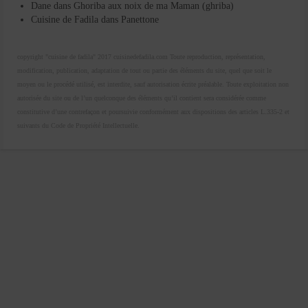
Dane
dans
Ghoriba aux noix de ma Maman (ghriba)
Cuisine de Fadila
dans
Panettone
copyright "cuisine de fadila" 2017 cuisinedefadila.com Toute reproduction, représentation,
modification, publication, adaptation de tout ou partie des éléments du site, quel que soit le
moyen ou le procédé utilisé, est interdite, sauf autorisation écrite préalable. Toute exploitation non
autorisée du site ou de l’un quelconque des éléments qu’il contient sera considérée comme
constitutive d’une contrefaçon et poursuivie conformément aux dispositions des articles L.335-2 et
suivants du Code de Propriété Intellectuelle.