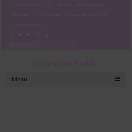
Entrées et apéritifs
plats
desserts
cuisine du monde
Partenariats
Mentions Légales
Politique de cookies (EU)
Conditions générales
Rechercher
:
cuisine de Fadila
Menu
Entrées et apéritifs
Boissons chaudes et froides
salades