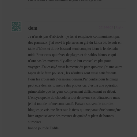
dom
2012-02-23
|
Reply
Je n’avais pas d’abricots : je les ai remplacés communément par
des pruneaux: j’ai servi le plat avec au gré du kinoa bio le soir en
table d’hôtes et du riz basmati semi complet idem le lendemain
midi. Pour ceux qui rêves de plages et de sables blancs et qui
n’ont pas les moyens d’y aller, je leur conseil ce plat pour
voyager. J’ai essayé aussi la recette du pain quoique j’ai une autre
façon de le faire pousser , les résultats sont aussi satisfaisants.
Pour les croissants j’essaierai demain.Par contre pour le pliage
peut etre devrais tu mettre des photos car c’est là une opération
primordiale que les gens comprennent difficilement au début.
L’encyclopédie du chocolat a tout de m^me ses détracteurs mais
je l’ai tout de m^me commandé. Faisant souvent le tour des
blogues je vais me fixer sur le tiens qui me parait être homogène
bien organisé avec des recettes de qualité et plein de bonnes
surprises
bonne journée Fadila