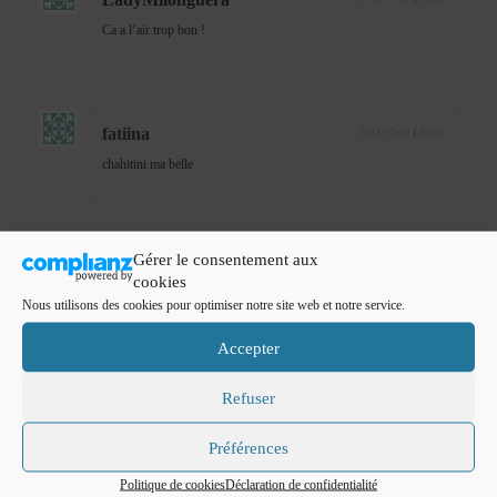
Ca a l’air trop bon !
fatiina
2011-05-03
|
Reply
chahitini ma belle
Gérer le consentement aux
Linaryan
2011-05-03
|
Reply
cookies
des abricot miellé hummmmmmmmmmmmmmm
Nous utilisons des cookies pour optimiser notre site web et notre service.
Accepter
Refuser
oum mouncifrayan
2011-05-03
|
Reply
c’est très savoureux tout ça!! brvao
Préférences
Politique de cookies
Déclaration de confidentialité