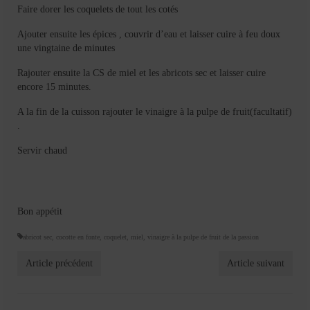
Faire dorer les coquelets de tout les cotés
Ajouter ensuite les épices , couvrir d’eau et laisser cuire à feu doux
une vingtaine de minutes
Rajouter ensuite la CS de miel et les abricots sec et laisser cuire
encore 15 minutes.
A la fin de la cuisson rajouter le vinaigre à la pulpe de fruit(facultatif)
.
Servir chaud
Bon appétit
abricot sec
,
cocotte en fonte
,
coquelet
,
miel
,
vinaigre à la pulpe de fruit de la passion
Article précédent
Article suivant