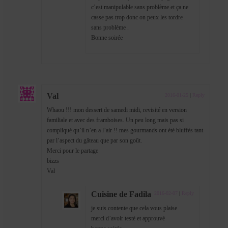
c’est manipulable sans problème et ça ne
casse pas trop donc on peux les tordre
sans problème .
Bonne soirée
Val
2016-01-25
|
Reply
Whaou !!! mon dessert de samedi midi, revisité en version
familiale et avec des framboises. Un peu long mais pas si
compliqué qu’il n’en a l’air !! mes gourmands ont été bluffés tant
par l’aspect du gâteau que par son goût.
Merci pour le partage
bizzs
Val
Cuisine de Fadila
2016-02-07
|
Reply
je suis contente que cela vous plaise
merci d’avoir testé et approuvé