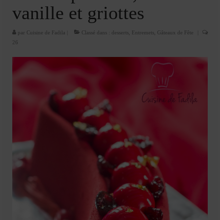
Cookies, biscuits
vanille et griottes
crème et confiture
par
Cuisine de Fadila
|
Classé dans :
desserts
,
Entremets
,
Gâteaux de Fête
|
dessert à l’assiette
26
Gâteaux
Gâteaux coquins en pâte à sucre
Gâteaux de Fête
Gâteaux d’anniversaire
Gâteaux pâte à sucre
petits gâteaux
Glaces et sorbets
Macarons