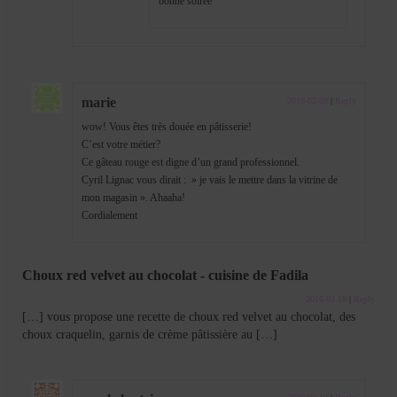
bonne soirée
marie
2016-02-09
|
Reply
wow! Vous êtes très douée en pâtisserie!
C’est votre métier?
Ce gâteau rouge est digne d’un grand professionnel.
Cyril Lignac vous dirait : » je vais le mettre dans la vitrine de
mon magasin ». Ahaaha!
Cordialement
Choux red velvet au chocolat - cuisine de Fadila
2016-02-18
|
Reply
[…] vous propose une recette de choux red velvet au chocolat, des
choux craquelin, garnis de crème pâtissière au […]