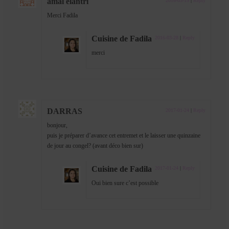
amal elantri
2016-03-19
|
Reply
Merci Fadila
Cuisine de Fadila
2016-03-28
|
Reply
merci
DARRAS
2017-01-24
|
Reply
bonjour,
puis je préparer d’avance cet entremet et le laisser une quinzaine
de jour au congel? (avant déco bien sur)
Cuisine de Fadila
2017-01-24
|
Reply
Oui bien sure c’est possible