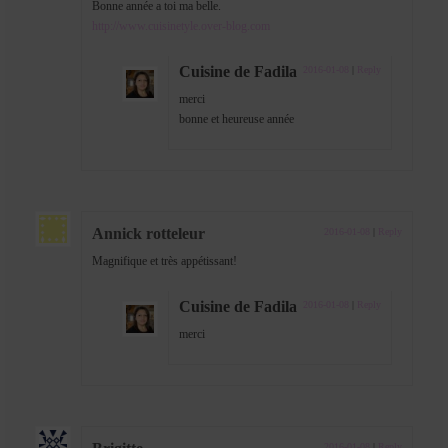
Bonne année a toi ma belle.
http://www.cuisinetyle.over-blog.com
Cuisine de Fadila
2016-01-08
|
Reply
merci
bonne et heureuse année
Annick rotteleur
2016-01-08
|
Reply
Magnifique et très appétissant!
Cuisine de Fadila
2016-01-08
|
Reply
merci
2016-01-08
|
Reply