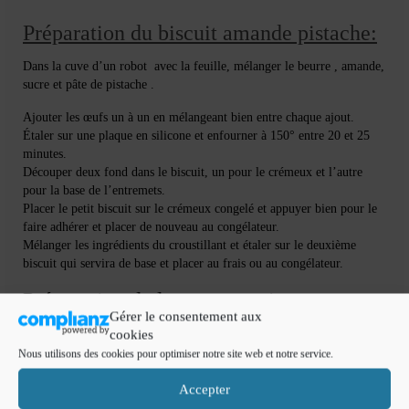
Préparation du biscuit amande pistache:
Dans la cuve d’un robot avec la feuille, mélanger le beurre , amande,
sucre et pâte de pistache .
Ajouter les œufs un à un en mélangeant bien entre chaque ajout.
Étaler sur une plaque en silicone et enfourner à 150° entre 20 et 25
minutes.
Découper deux fond dans le biscuit, un pour le crémeux et l’autre
pour la base de l’entremets.
Placer le petit biscuit sur le crémeux congelé et appuyer bien pour le
faire adhérer et placer de nouveau au congélateur.
Mélanger les ingrédients du croustillant et étaler sur le deuxième
biscuit qui servira de base et placer au frais ou au congélateur.
Préparation de la mousse griotte:
Gérer le consentement aux
cookies
Faire ramollir la gélatine dans un grands volume d’eau froide.
Nous utilisons des cookies pour optimiser notre site web et notre service.
Faire chauffer la moitié de la purée de griotte .
Accepter
Hors du feu ajouter la gélatine ramollie, mélanger bien et ajouter