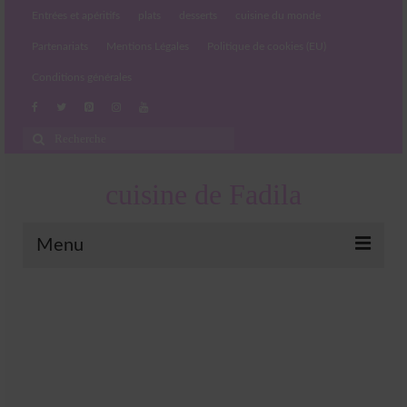
Entrées et apéritifs
plats
desserts
cuisine du monde
Partenariats
Mentions Légales
Politique de cookies (EU)
Conditions générales
Rechercher
:
cuisine de Fadila
Menu
Entrées et apéritifs
Boissons chaudes et froides
salades