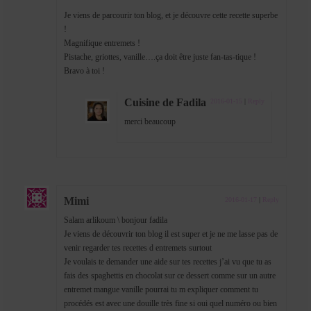
Je viens de parcourir ton blog, et je découvre cette recette superbe
!
Magnifique entremets !
Pistache, griottes, vanille….ça doit être juste fan-tas-tique !
Bravo à toi !
Cuisine de Fadila
2016-01-15
|
Reply
merci beaucoup
Mimi
2016-01-17
|
Reply
Salam arlikoum \ bonjour fadila
Je viens de découvrir ton blog il est super et je ne me lasse pas de
venir regarder tes recettes d entremets surtout
Je voulais te demander une aide sur tes recettes j’ai vu que tu as
fais des spaghettis en chocolat sur ce dessert comme sur un autre
entremet mangue vanille pourrai tu m expliquer comment tu
procédés est avec une douille très fine si oui quel numéro ou bien