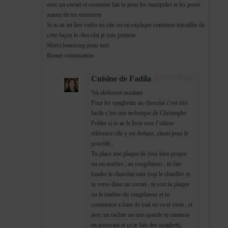
avec un cornet et comment fait tu pour les manipuler et les poser
autour de tes entremets
Si tu as un lien vidéo ou site ou on explique comment travailler de
cette façon le chocolat je suis preneur
Merci beaucoup pour tout
Bonne continuation
Cuisine de Fadila
2016-01-18
|
Reply
Wa aleikoum assalam
Pour les spaghettis au chocolat c’est très
facile c’est une technique de Christophe
Felder si tu as le livre rose l’ultime
référence elle y est dedans, sinon pour le
procédé ,
Tu place une plaque de four bien propre
ou un marbre , au congélateur , tu fais
fondre le chocolat sans trop le chauffer et
tu verse dans un cornet , tu sort la plaque
ou le marbre du congélateur et tu
commence a faire de trait en va et vient , et
avec un racloir ou une spatule tu ramasse
en poussant et ça te fais des spaghetti,