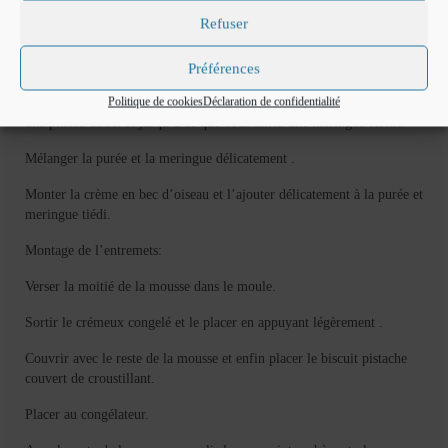
l’autre moitié de purée et laisser de coté.
Refuser
Préparer la meringue italienne: Mélanger l’eau et le sucre et porter à
118 °.
Préférences
Politique de cookies
Déclaration de confidentialité
Verser sur les blanc d’œufs que vous avez commencer à fouetter avec
une pincée de sel et jusqu’à ce que vous aillez une meringue ferme.
Mélanger la purée et la meringue délicatement .
Monter la crème en bec d’oiseau et l’ajouter délicatement à la purée et
meringue tiédi.
Montage de l’entremets:
Verser la moitié de la mousse dans le moule.
Sortir le crémeux congelé et le placer en appuyant légèrement .
Couvrir avec le reste de la mousse et enfin placer le biscuit pistache
couvert de croustillant.
Placer au congélateur.