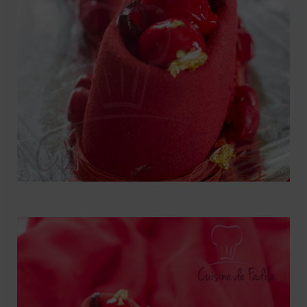
Mignardises
Tartes sucrées
Verrines sucrées
cuisine du monde
Pâtisserie Marocaine
aid
Ramadan
Partenariats
Mentions Légales
Politique de cookies (EU)
Conditions générales