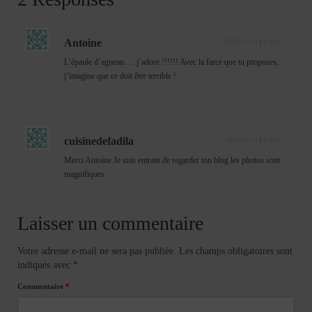
Antoine
2009-12-14
|
Reply
L’épaule d’agneau…. j’adore !!!!!! Avec la farce que tu proposes,
j’imagine que ce doit être terrible !
cuisinedefadila
2009-12-14
|
Reply
Merci Antoine Je suis entrain de regarder ton blog les photos sont
magnifiques
Laisser un commentaire
Votre adresse e-mail ne sera pas publiée.
Les champs obligatoires sont
indiqués avec
*
Commentaire
*