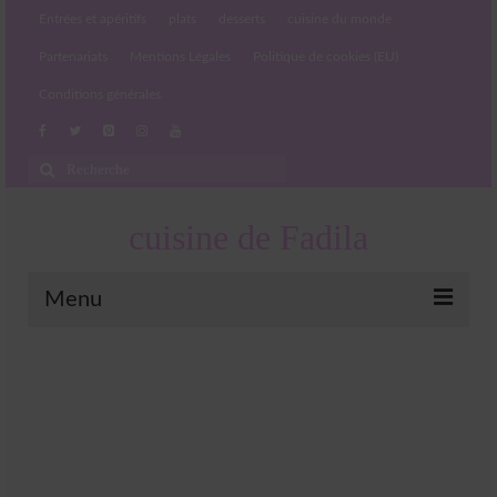
Entrées et apéritifs
plats
desserts
cuisine du monde
Partenariats
Mentions Légales
Politique de cookies (EU)
Conditions générales
Rechercher
:
cuisine de Fadila
Menu
Entrées et apéritifs
Boissons chaudes et froides
salades