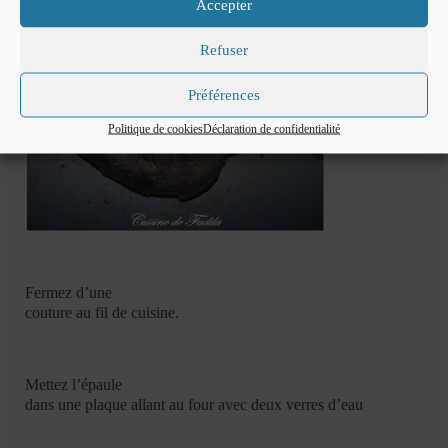
Accepter
Refuser
Préférences
Politique de cookies
Déclaration de confidentialité
Fermez d’une
couture au fil de cuisine.
Mettez l’épaule
dans une plaque allant au four avec deux verres d’eau