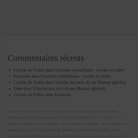
Commentaires récents
Cuisine de Fadila
dans
Gaufrette croustillante : recette en vidéo
Françoise
dans
Gaufrette croustillante : recette en vidéo
Cuisine de Fadila
dans
Ghoriba aux noix de ma Maman (ghriba)
Dane
dans
Ghoriba aux noix de ma Maman (ghriba)
Cuisine de Fadila
dans
Panettone
copyright "cuisine de fadila" 2017 cuisinedefadila.com Toute reproduction, représentation,
modification, publication, adaptation de tout ou partie des éléments du site, quel que soit le
moyen ou le procédé utilisé, est interdite, sauf autorisation écrite préalable. Toute exploitation non
autorisée du site ou de l’un quelconque des éléments qu’il contient sera considérée comme
constitutive d’une contrefaçon et poursuivie conformément aux dispositions des articles L.335-2 et