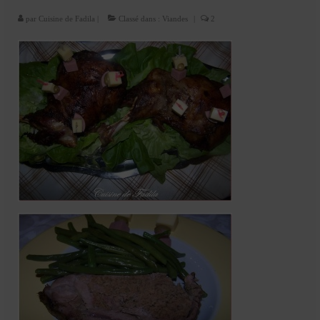
Cookies, biscuits
par
Cuisine de Fadila
|
Classé dans :
Viandes
|
2
crème et confiture
dessert à l’assiette
Gâteaux
Gâteaux coquins en pâte à sucre
Gâteaux de Fête
Gâteaux d’anniversaire
Gâteaux pâte à sucre
petits gâteaux
Glaces et sorbets
Macarons