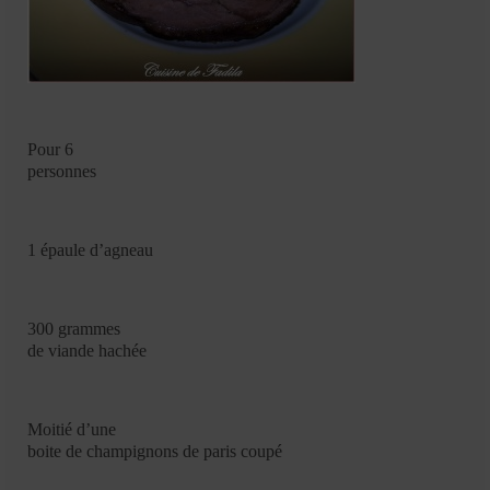
Mignardises
Tartes sucrées
Verrines sucrées
cuisine du monde
Pour 6
personnes
Pâtisserie Marocaine
aid
1 épaule d’agneau
Ramadan
Partenariats
300 grammes
de viande hachée
Mentions Légales
Politique de cookies (EU)
Moitié d’une
boite de champignons de paris coupé
Conditions générales