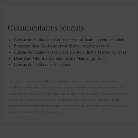
Commentaires récents
Cuisine de Fadila
dans
Gaufrette croustillante : recette en vidéo
Françoise
dans
Gaufrette croustillante : recette en vidéo
Cuisine de Fadila
dans
Ghoriba aux noix de ma Maman (ghriba)
Dane
dans
Ghoriba aux noix de ma Maman (ghriba)
Cuisine de Fadila
dans
Panettone
copyright "cuisine de fadila" 2017 cuisinedefadila.com Toute reproduction, représentation,
modification, publication, adaptation de tout ou partie des éléments du site, quel que soit le
moyen ou le procédé utilisé, est interdite, sauf autorisation écrite préalable. Toute exploitation non
autorisée du site ou de l’un quelconque des éléments qu’il contient sera considérée comme
constitutive d’une contrefaçon et poursuivie conformément aux dispositions des articles L.335-2 et
suivants du Code de Propriété Intellectuelle.