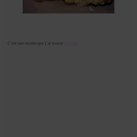
Mignardises
Tartes sucrées
Verrines sucrées
cuisine du monde
C’est une recette que j’ai trouvé
ici click
Pâtisserie Marocaine
aid
Ramadan
Partenariats
Mentions Légales
Politique de cookies (EU)
Conditions générales