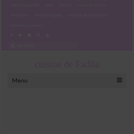
Entrées et apéritifs
plats
desserts
cuisine du monde
Partenariats
Mentions Légales
Politique de cookies (EU)
Conditions générales
Rechercher
:
cuisine de Fadila
Menu
Entrées et apéritifs
Boissons chaudes et froides
salades