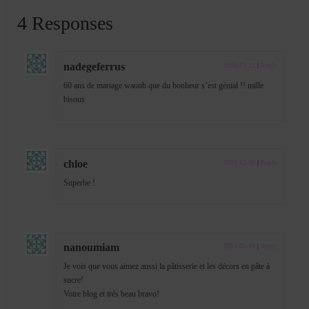
4 Responses
nadegeferrus
2010-11-21
|
Reply
60 ans de mariage waouh que du bonheur s’est génial !! mille
bisous
chloe
2010-12-03
|
Reply
Superbe !
nanoumiam
2011-01-19
|
Reply
Je vois que vous aimez aussi la pâtisserie et les décors en pâte à
sucre!
Votre blog et trés beau bravo!