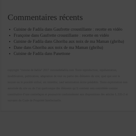
Commentaires récents
Cuisine de Fadila
dans
Gaufrette croustillante : recette en vidéo
Françoise
dans
Gaufrette croustillante : recette en vidéo
Cuisine de Fadila
dans
Ghoriba aux noix de ma Maman (ghriba)
Dane
dans
Ghoriba aux noix de ma Maman (ghriba)
Cuisine de Fadila
dans
Panettone
copyright "cuisine de fadila" 2017 cuisinedefadila.com Toute reproduction, représentation,
modification, publication, adaptation de tout ou partie des éléments du site, quel que soit le
moyen ou le procédé utilisé, est interdite, sauf autorisation écrite préalable. Toute exploitation non
autorisée du site ou de l’un quelconque des éléments qu’il contient sera considérée comme
constitutive d’une contrefaçon et poursuivie conformément aux dispositions des articles L.335-2 et
suivants du Code de Propriété Intellectuelle.