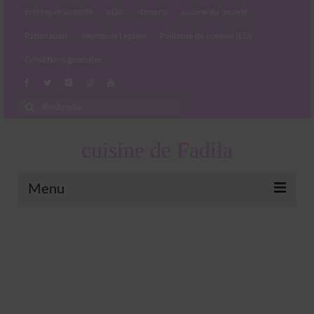
Entrées et apéritifs
plats
desserts
cuisine du monde
Partenariats
Mentions Légales
Politique de cookies (EU)
Conditions générales
Rechercher
:
cuisine de Fadila
Menu
Entrées et apéritifs
Boissons chaudes et froides
salades