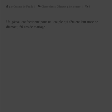
Cookies, biscuits
par
Cuisine de Fadila
|
Classé dans :
Gâteaux pâte à sucre
|
4
crème et confiture
dessert à l’assiette
Un gâteau confectionné pour un couple qui fêtaient leur noce de
diamant, 60 ans de mariage .
Gâteaux
Gâteaux coquins en pâte à sucre
Gâteaux de Fête
Gâteaux d’anniversaire
Gâteaux pâte à sucre
petits gâteaux
Glaces et sorbets
Macarons