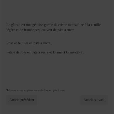
Mignardises
Tartes sucrées
Verrines sucrées
Le gâteau est une génoise garnie de crème mousseline à la vanille
légère et de framboises, couvert de pâte à sucre
cuisine du monde
Rose et feuilles en pâte à sucre ,
Pâtisserie Marocaine
Pétale de rose en pâte à sucre et Diamant Comestible .
aid
Ramadan
Partenariats
Mentions Légales
diamant en sucre
,
gâteau noces de diamant
,
pâte à sucre
Politique de cookies (EU)
Article précédent
Article suivant
Conditions générales