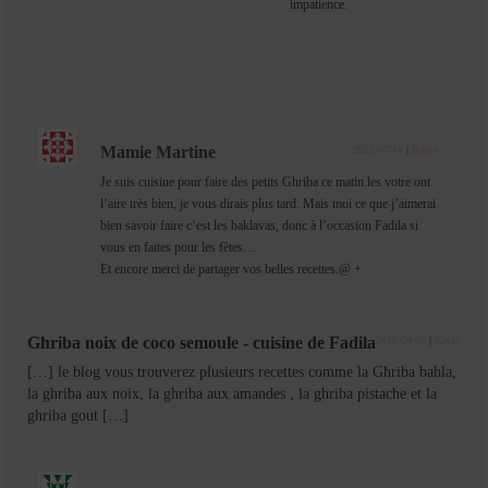
impatience.
Mamie Martine
2015-07-14
|
Reply
Je suis cuisine pour faire des petits Ghriba ce matin les votre ont
l’aire très bien, je vous dirais plus tard. Mais moi ce que j’aimerai
bien savoir faire c’est les baklavas, donc à l’occasion Fadila si
vous en faites pour les fêtes…
Et encore merci de partager vos belles recettes.@ +
Ghriba noix de coco semoule - cuisine de Fadila
2016-04-05
|
Reply
[…] le blog vous trouverez plusieurs recettes comme la Ghriba bahla,
la ghriba aux noix, la ghriba aux amandes , la ghriba pistache et la
ghriba gout […]