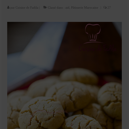
Cookies, biscuits
par
Cuisine de Fadila
|
Classé dans :
aid
,
Pâtisserie Marocaine
|
27
crème et confiture
dessert à l’assiette
Gâteaux
Gâteaux coquins en pâte à sucre
Gâteaux de Fête
Gâteaux d’anniversaire
Gâteaux pâte à sucre
petits gâteaux
Glaces et sorbets
Macarons