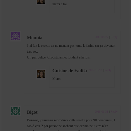
merci à toi
Mounia
2017-08-27
|
Reply
J’ai fait la recette en ne mettant pas toute la farine car ça devenait
très sec.
Un pur délice. Croustillant et fondant à la fois.
Cuisine de Fadila
2017-10-18
|
Reply
Merci
Bigot
2018-01-31
|
Reply
Bonsoir, j’aimerais reproduire cette recette pour 90 personnes, 1
sablé voir 2 par personne sachant que certain peut être n’en