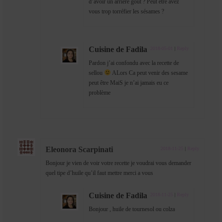
d’avoir un arrière goût ? Peut être avez
vous trop torréfier les sésames ?
Cuisine de Fadila
2018-05-01
|
Reply
Pardon j’ai confondu avec la recette de
sellou
ALors Ca peut venir des sesame
peut être MaiS je n’ai jamais eu ce
problème
Eleonora Scarpinati
2018-11-25
|
Reply
Bonjour je vien de voir votre recette je voudrai vous demander
quel tipe d’huile qu’il faut mettre merci a vous
Cuisine de Fadila
2018-11-25
|
Reply
Bonjour , huile de tournesol ou colza