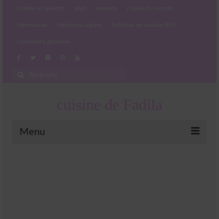
Entrées et apéritifs
plats
desserts
cuisine du monde
Partenariats
Mentions Légales
Politique de cookies (EU)
Conditions générales
Rechercher
:
cuisine de Fadila
Menu
Entrées et apéritifs
Boissons chaudes et froides
salades