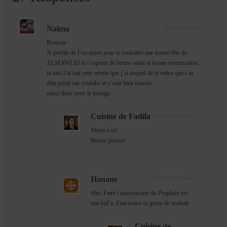
Naima
2015-01-04
|
Reply
Bonsoir
Je profite de l’occasion pour te souhaiter une bonne fête de
ALMAWLID et t’esperer de bonne santè et bonne continuation ,
tu sais j’ai fait cette recette que j’ai inspirè de ta video que t’as
dèja postè sur youtube et c’etait bien rèussie.
merci donc pour le partage.
Cuisine de Fadila
2015-01-05
|
Reply
Merci à toi
Bonne journée
Hanane
2017-12-18
|
Reply
Slm. Feter l anniversaire du Prophete est
une bid’a. Faut eviter ce genre de souhait
Cuisine de