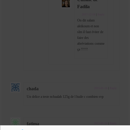
Fadila
2017-12-18
|
Reply
On dit salam
aleikoum et non
slm il faut éviter de
faire des
abréviations comme
ça !!!!!!
chada
2015-01-16
|
Reply
Un delice a teste nchaalah 125g de l huile c combien svp
fatima
2015-01-24
|
Reply