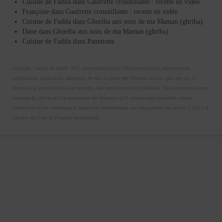
Cuisine de Fadila
dans
Gaufrette croustillante : recette en vidéo
Françoise
dans
Gaufrette croustillante : recette en vidéo
Cuisine de Fadila
dans
Ghoriba aux noix de ma Maman (ghriba)
Dane
dans
Ghoriba aux noix de ma Maman (ghriba)
Cuisine de Fadila
dans
Panettone
copyright "cuisine de fadila" 2017 cuisinedefadila.com Toute reproduction, représentation,
modification, publication, adaptation de tout ou partie des éléments du site, quel que soit le
moyen ou le procédé utilisé, est interdite, sauf autorisation écrite préalable. Toute exploitation non
autorisée du site ou de l’un quelconque des éléments qu’il contient sera considérée comme
constitutive d’une contrefaçon et poursuivie conformément aux dispositions des articles L.335-2 et
suivants du Code de Propriété Intellectuelle.