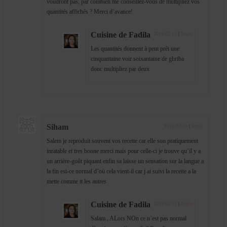
voudront pas, par combien me conseillez-vous de multipliez vos
quantités affichés ? Merci d’avance!
Cuisine de Fadila
2018-02-13
|
Reply
Les quantités donnent à peut prêt une
cinquantaine voir soixantaine de ghriba
donc multipliez par deux
Siham
2018-04-30
|
Reply
Salem je reproduit souvent vos recette car elle son pratiquement
inratable et tres bonne merci mais pour celle-ci je trouve qu’il y a
un arrière-goût piquant enfin sa laisse un sensation sur la langue a
la fin est-ce normal d’où cela vient-il car j ai suivi la recette a la
mette comme tt les autres
Cuisine de Fadila
2018-05-01
|
Reply
Salam , ALors NOn ce n’est pas normal