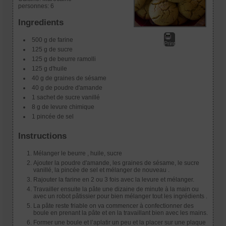
personnes:
6
Ingredients
500 g de farine
Print
125 g de sucre
125 g de beurre ramolli
125 g d'huile
40 g de graines de sésame
40 g de poudre d'amande
1 sachet de sucre vanillé
8 g de levure chimique
1 pincée de sel
Instructions
Mélanger le beurre , huile, sucre
Ajouter la poudre d'amande, les graines de sésame, le sucre
vanillé, la pincée de sel et mélanger de nouveau .
Rajouter la farine en 2 ou 3 fois avec la levure et mélanger.
Travailler ensuite la pâte une dizaine de minute à la main ou
avec un robot pâtissier pour bien mélanger tout les ingrédients .
La pâte reste friable on va commencer à confectionner des
boule en prenant la pâte et en la travaillant bien avec les mains.
Former une boule et l’aplatir un peu et la placer sur une plaque