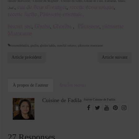
cuisine Marocaine
,
Cuisine du Maghreb
,
Cuisine en vidéo
,
Gâteau de l’aid
,
Ramadan
,
Maroc
,
eau de fleur d’oranger
,
recette économique
,
,
Aid
recette facile ,
Pâtisserie orientale,
biscuit sec
,
Ghriba
,
Ghoriba
,
Pâtisserie
,
pâtisserie
Marocaine
cuisinedefadila
,
ghriba
,
ghriba bahla
,
mawlid nabawi
,
pâtisserie marocaine
Article précédent
Article suivant
À propos de l'auteur
Articles récents
Cuisine de Fadila
Suivre Cuisine de Fadila:
27 Responses