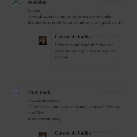
soukeina
2016-06-05
|
Reply
Bonjour
Je voulais savoir si on ne met pas de sésame et de poudre
d’amande est ce que le résultat se le même il y aura pas de souci ?
Cuisine de Fadila
2016-06-07
|
Reply
L’amande rajoute un peu de fondant et le
sésame un peu de gout, mais vous pouvez
faire sans
Oum nadir
2016-10-07
|
Reply
Assalam aleyki fadila
J’aime beaucoup ton blog et tes recettes surtout tes Ghibiyat ma
shaa Allah
Merci pour ton partage
Cuisine de Fadila
2016-10-24
|
Reply