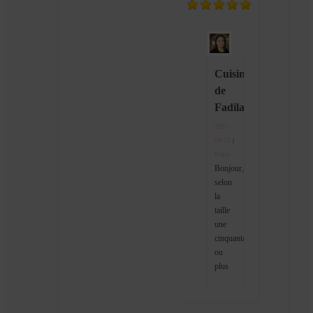
Cuisine
de
Fadila
2021-
04-23
|
Reply
Bonjour,
selon
la
taille
une
cinquantaine
ou
plus