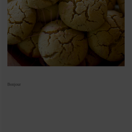
Mignardises
Tartes sucrées
Verrines sucrées
cuisine du monde
Pâtisserie Marocaine
aid
Ramadan
Bonjour
Partenariats
Mentions Légales
Politique de cookies (EU)
Conditions générales