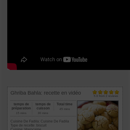
Ghriba Bahla: recette en vidéo
5.0
from
2
reviews
temps de
temps de
Total time
préparation
cuisson
45 mins
15 mins
30 mins
Cuisine De Fadila:
Cuisine De Fadila
Type de recette:
biscuit
Cuisine:
Marocaine