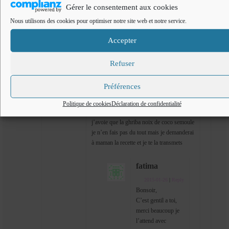
J’ai testé plusieurs fois ta recette et je dois dire qu’elle est
Gérer le consentement aux cookies
vraiment excellente et inratable. Je voulais te demander si tu
Nous utilisons des cookies pour optimiser notre site web et notre service.
n’avais pas sous le coude une recette de ghriba semoule et noix
de coco.
Accepter
Merci a toi. Bises.
Merci a toi.
Refuser
Cuisine de Fadila
2015-01-25
|
Reply
Préférences
Bonsoir Fatima,
Politique de cookies
Déclaration de confidentialité
désolée de te répondre avec du retard ,
j’avoie que la ghriba noix de coco semoule
je n’en fais pas du tout mais je demanderai
à maman la recette et je te la transmets
fatima
2015-01-26
|
Reply
Bonsoir,
C’est gentil a toi,
merci beaucoup je
l’attend avec