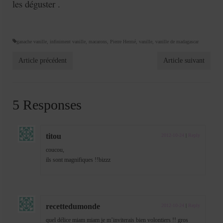
les déguster .
ganache vanille
,
infiniment vanille
,
macarons
,
Pierre Hermé
,
vanille
,
vanille de madagascar
Article précédent
Article suivant
5 Responses
titou
2012-10-24
|
Reply
coucou,
ils sont magnifiques !!bizzz
recettedumonde
2012-10-24
|
Reply
quel délice miam miam je m’inviterais bien volontiers !! gros