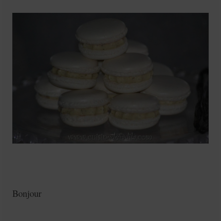
Mignardises
Tartes sucrées
Verrines sucrées
cuisine du monde
Pâtisserie Marocaine
aid
Ramadan
Partenariats
Mentions Légales
Politique de cookies (EU)
Bonjour
Conditions générales