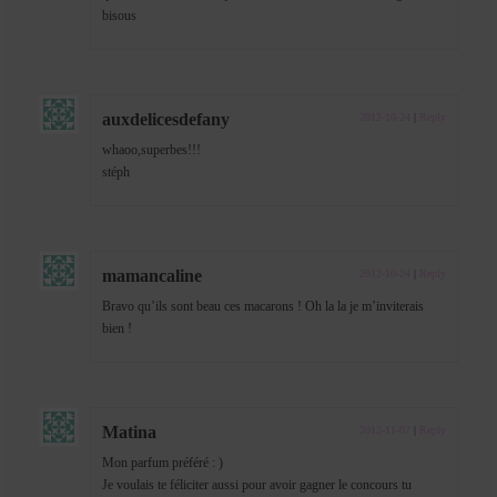
bisous
auxdelicesdefany
2012-10-24
|
Reply
whaoo,superbes!!!
stéph
mamancaline
2012-10-24
|
Reply
Bravo qu’ils sont beau ces macarons ! Oh la la je m’inviterais
bien !
Matina
2012-11-07
|
Reply
Mon parfum préféré : )
Je voulais te féliciter aussi pour avoir gagner le concours tu