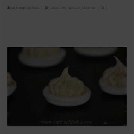
Cookies, biscuits
par
Cuisine de Fadila
|
Classé dans :
cake salé
,
Macarons
|
5
crème et confiture
dessert à l’assiette
Gâteaux
Gâteaux coquins en pâte à sucre
Gâteaux de Fête
Gâteaux d’anniversaire
Gâteaux pâte à sucre
petits gâteaux
Glaces et sorbets
Macarons