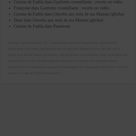
Cuisine de Fadila
dans
Gaufrette croustillante : recette en vidéo
Françoise
dans
Gaufrette croustillante : recette en vidéo
Cuisine de Fadila
dans
Ghoriba aux noix de ma Maman (ghriba)
Dane
dans
Ghoriba aux noix de ma Maman (ghriba)
Cuisine de Fadila
dans
Panettone
copyright "cuisine de fadila" 2017 cuisinedefadila.com Toute reproduction, représentation,
modification, publication, adaptation de tout ou partie des éléments du site, quel que soit le
moyen ou le procédé utilisé, est interdite, sauf autorisation écrite préalable. Toute exploitation non
autorisée du site ou de l’un quelconque des éléments qu’il contient sera considérée comme
constitutive d’une contrefaçon et poursuivie conformément aux dispositions des articles L.335-2 et
suivants du Code de Propriété Intellectuelle.