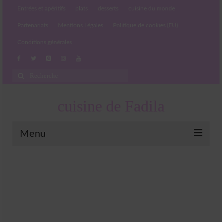
Entrées et apéritifs
plats
desserts
cuisine du monde
Partenariats
Mentions Légales
Politique de cookies (EU)
Conditions générales
Rechercher
:
cuisine de Fadila
Menu
Entrées et apéritifs
Boissons chaudes et froides
salades