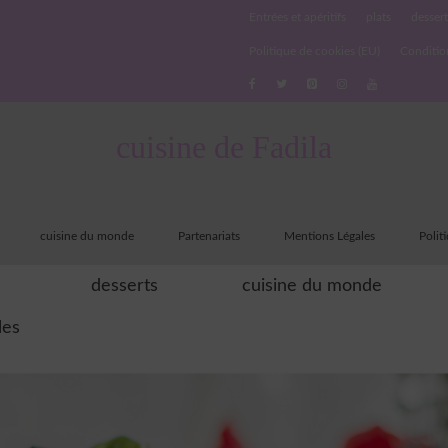
Entrées et apéritifs
plats
dessert
Politique de cookies (EU)
Conditio
cuisine de Fadila
cuisine du monde
Partenariats
Mentions Légales
Polit
desserts
cuisine du monde
les