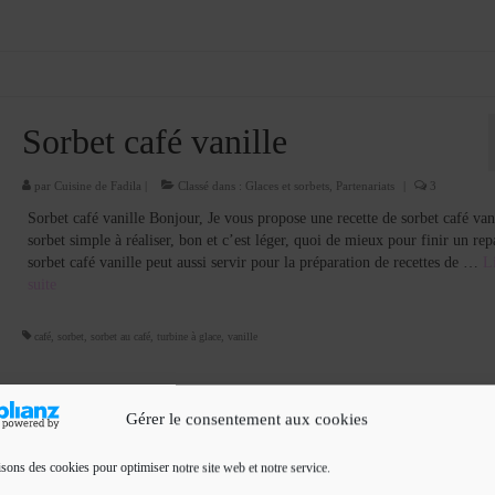
Sorbet café vanille
par
Cuisine de Fadila
|
Classé dans :
Glaces et sorbets
,
Partenariats
|
3
Sorbet café vanille Bonjour, Je vous propose une recette de sorbet café van
sorbet simple à réaliser, bon et c’est léger, quoi de mieux pour finir un rep
sorbet café vanille peut aussi servir pour la préparation de recettes de …
Li
suite­­
café
,
sorbet
,
sorbet au café
,
turbine à glace
,
vanille
Gérer le consentement aux cookies
isons des cookies pour optimiser notre site web et notre service.