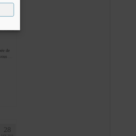
18
AVR 2016
iversaire
,
bée de
e vous …
28
JAN 2016