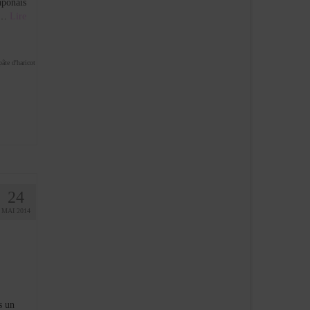
aponais
s …
Lire
pâte d'haricot
24
MAI 2014
s un