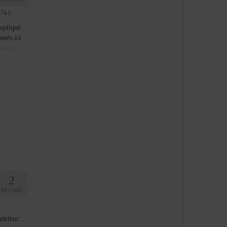
0
ompliqué
ntés ici
suite­­
2
FÉV 2015
deleur.