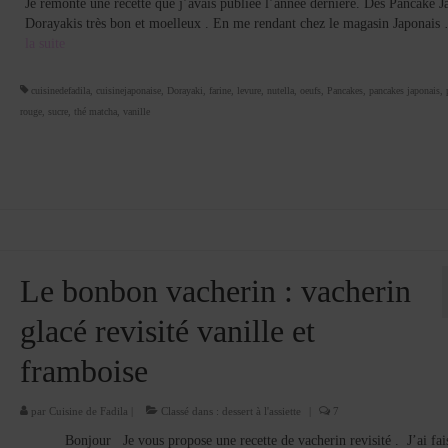
Je remonte une recette que j’avais publiée l’année dernière. Des Pancake J
Dorayakis très bon et moelleux . En me rendant chez le magasin Japonai
la suite­­
cuisinedefadila
,
cuisinejaponaise
,
Dorayaki
,
farine
,
levure
,
nutella
,
oeufs
,
Pancakes
,
pancakes japonais
,
rouge
,
sucre
,
thé matcha
,
vanille
Le bonbon vacherin : vacherin
glacé revisité vanille et
framboise
par
Cuisine de Fadila
|
Classé dans :
dessert à l'assiette
|
7
Bonjour Je vous propose une recette de vacherin revisité . J’ai fai