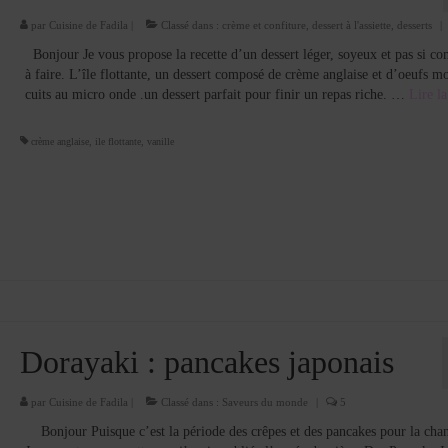
par
Cuisine de Fadila
|
Classé dans :
crème et confiture
,
dessert à l'assiette
,
desserts
|
Bonjour Je vous propose la recette d’un dessert léger, soyeux et pas si c
à faire. L’île flottante, un dessert composé de crème anglaise et d’oeufs mo
cuits au micro onde .un dessert parfait pour finir un repas riche. …
Lire la 
crème anglaise
,
ile flottante
,
vanille
Dorayaki : pancakes japonais
par
Cuisine de Fadila
|
Classé dans :
Saveurs du monde
|
5
Bonjour Puisque c’est la période des crêpes et des pancakes pour la chan