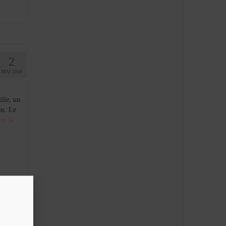
2
MAI 2016
ille, un
as. Le
re la