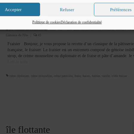
Accepter
Refuser
Préférences
Fraisier
Politique de cookies
Déclaration de confidentialité
par
Cuisine de Fadila
|
Classé dans :
CAP pâtissier
,
Entremets
,
Gâteaux
,
Gâteaux d'ann
Gâteaux de Fête
|
45
Fraisier Bonjour, je vous propose la recette d’un classique de la pâtisserie
française, le fraisier. Le fraisier est un entremets composé de génoise imbi
sirop, de crème mousseline ou diplomate et de fraise et pâte d’amande. J
Lire la suite­­
crème diplomate
,
crème mousseline
,
crème patissière
,
fraise
,
fraises
,
fraisier
,
vanille
,
vidéo fraisier
île flottante