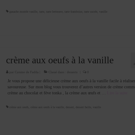
ganache montée vanille
,
tarte
,
tarte betterave
,
tarte framboise
,
tarte sucrée
,
vanille
crème aux oeufs à la vanille
par
Cuisine de Fadila
|
Classé dans :
desserts
|
0
Je vous propose une délicieuse crème aux oeufs à la vanille facile à réaliser
savoureuse. Sur mon blog vous trouverez d’autres version de crème comm
crème au chocolat et fève tonka , la crème aux œufs et …
Lire la suite­­
crème aux oeufs
,
crème aux oeufs à la vanille
,
dessert
,
dessert facile
,
vanille