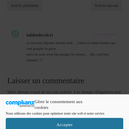
Article précédent
Article suivant
tablesdecricri
2010-08-03
|
Reply
ce sera mon déjeuner demain midi… j’aime ces minis tomates qui
sont gorgées de gouts….
merci de nous avoir fait partager les tiennes… elles sont bien
tentantes !!!
Laisser un commentaire
Votre adresse e-mail ne sera pas publiée.
Les champs obligatoires sont
indiqués avec
*
Gérer le consentement aux
Commentaire
*
cookies
Nous utilisons des cookies pour optimiser notre site web et notre service.
Accepter