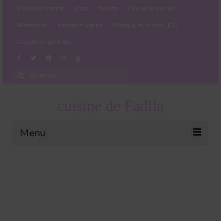
Entrées et apéritifs
plats
desserts
cuisine du monde
Partenariats
Mentions Légales
Politique de cookies (EU)
Conditions générales
Rechercher
:
cuisine de Fadila
Menu
Entrées et apéritifs
Boissons chaudes et froides
salades