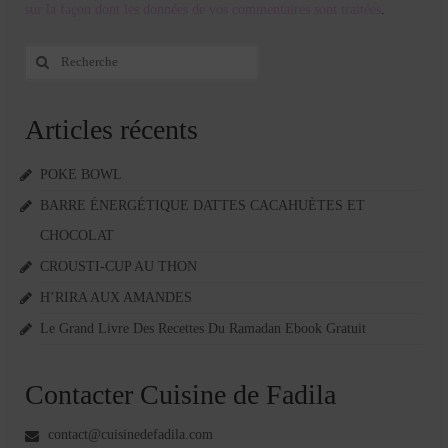
sur la façon dont les données de vos commentaires sont traitées
.
Rechercher
:
Articles récents
POKE BOWL
BARRE ÉNERGÉTIQUE DATTES CACAHUÈTES ET
CHOCOLAT
CROUSTI-CUP AU THON
H’RIRA AUX AMANDES
Le Grand Livre Des Recettes Du Ramadan Ebook Gratuit
Contacter Cuisine de Fadila
contact@cuisinedefadila.com