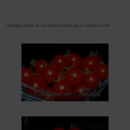
Cookies, biscuits
crème et confiture
dessert à l’assiette
Quelques photos de mes tomates cerises que je viens de cueillir
Gâteaux
Gâteaux coquins en pâte à sucre
Gâteaux de Fête
Gâteaux d’anniversaire
Gâteaux pâte à sucre
petits gâteaux
Glaces et sorbets
Macarons