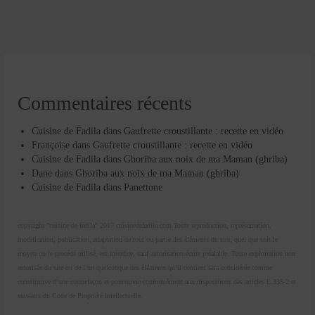
Commentaires récents
Cuisine de Fadila
dans
Gaufrette croustillante : recette en vidéo
Françoise
dans
Gaufrette croustillante : recette en vidéo
Cuisine de Fadila
dans
Ghoriba aux noix de ma Maman (ghriba)
Dane
dans
Ghoriba aux noix de ma Maman (ghriba)
Cuisine de Fadila
dans
Panettone
copyright "cuisine de fadila" 2017 cuisinedefadila.com Toute reproduction, représentation,
modification, publication, adaptation de tout ou partie des éléments du site, quel que soit le
moyen ou le procédé utilisé, est interdite, sauf autorisation écrite préalable. Toute exploitation non
autorisée du site ou de l’un quelconque des éléments qu’il contient sera considérée comme
constitutive d’une contrefaçon et poursuivie conformément aux dispositions des articles L.335-2 et
suivants du Code de Propriété Intellectuelle.