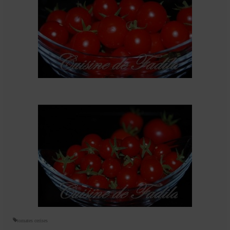
Mignardises
Tartes sucrées
Verrines sucrées
cuisine du monde
Pâtisserie Marocaine
aid
Ramadan
Partenariats
Mentions Légales
Politique de cookies (EU)
Conditions générales
tomates cerises