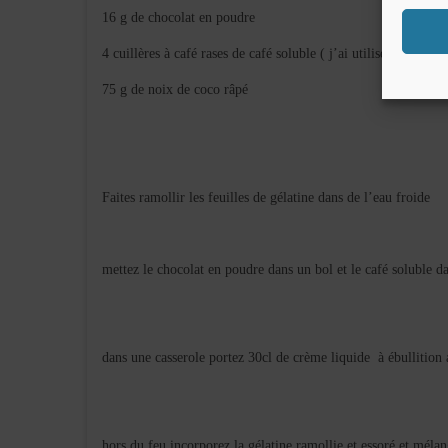
16 g de chocolat en poudre
4 cuillères à café rases de café soluble ( j’ai utilisé 2 cuillère
75 g de noix de coco râpé
Faites ramollir les feuilles de gélatine dans de l’eau froide
mettez le chocolat en poudre dans un bol et le café soluble d
dans une casserole portez 30cl de crème liquide à ébullition 
hors du feu incorporez la gélatine ramollie et essoré et mélan