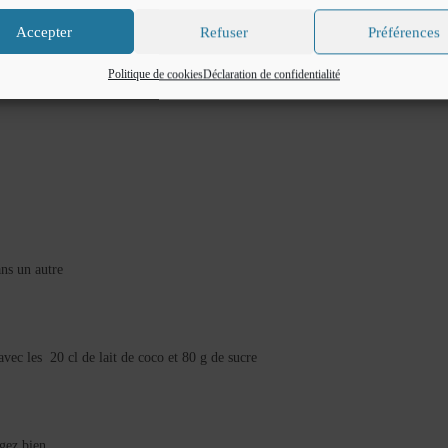
Accepter
Refuser
Préférences
s et demie)
Politique de cookies
Déclaration de confidentialité
ans un autre
avec les 20 cl de lait de coco et 80 g de sucre
gez bien .