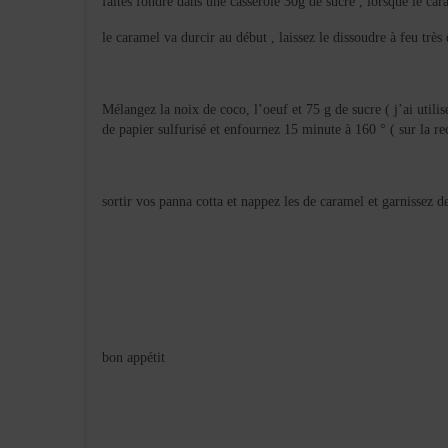
faites fondre dans une casserole 30g de sucre , lorsque le car
le caramel va durcir au début , laissez le dissoudre à feu tr
Mélangez la noix de coco, l’oeuf et 75 g de sucre ( j’ai utili
de papier sulfurisé et enfournez 15 minute à 160 ° ( sur la rec
sortir vos panna cotta et nappez les de caramel et garnissez 
bon appétit