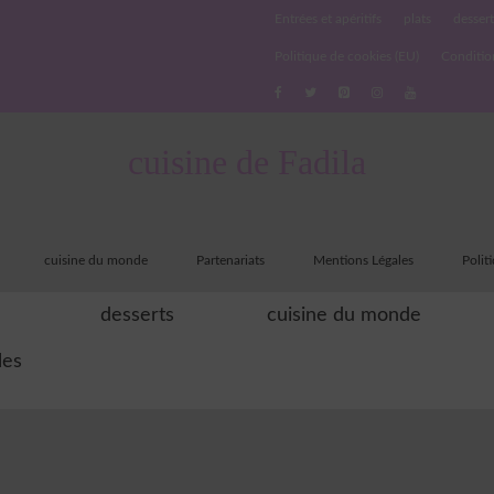
Entrées et apéritifs
plats
dessert
Politique de cookies (EU)
Conditio
cuisine de Fadila
cuisine du monde
Partenariats
Mentions Légales
Polit
desserts
cuisine du monde
les