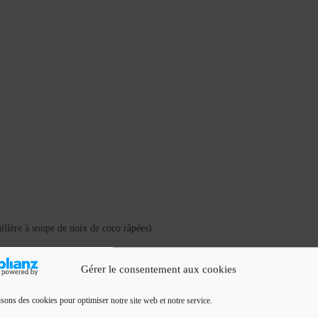
 cuillère à soupe de noix de coco râpées)
Gérer le consentement aux cookies
isons des cookies pour optimiser notre site web et notre service.
ramène avec moi du Maroc sinon on peut utiliser de l’agar-agar)