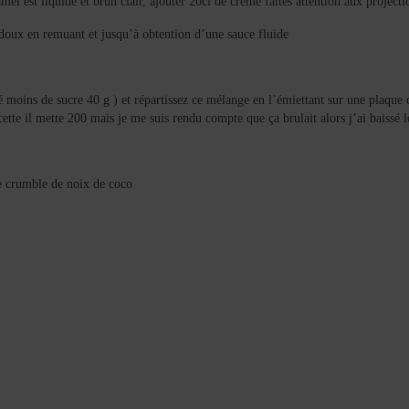
amel est liquide et brun clair, ajouter 20cl de crème faites attention aux project
ès doux en remuant et jusqu’à obtention d’une sauce fluide
sé moins de sucre 40 g ) et répartissez ce mélange en l’émiettant sur une plaque
ette il mette 200 mais je me suis rendu compte que ça brulait alors j’ai baissé l
de crumble de noix de coco