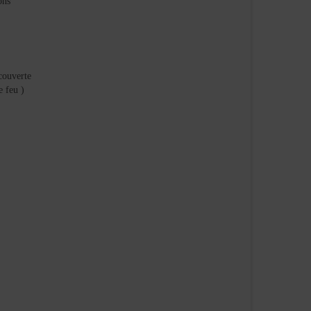
ions
 couverte
e feu )