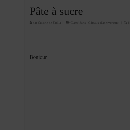
Pâte à sucre
par
Cuisine de Fadila
|
Classé dans :
Gâteaux d'anniversaire
|
6
Bonjour