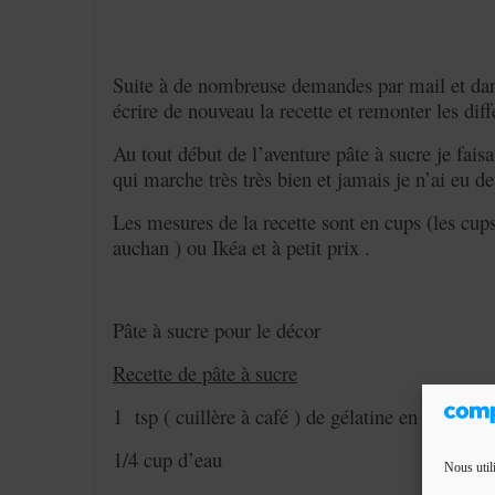
Suite à de nombreuse demandes par mail et dans
écrire de nouveau la recette et remonter les dif
Au tout début de l’aventure pâte à sucre je fai
qui marche très très bien et jamais je n’ai eu de
Les mesures de la recette sont en cups (les cup
auchan ) ou Ikéa et à petit prix .
Pâte à sucre pour le décor
Recette de pâte à sucre
1 tsp ( cuillère à café ) de gélatine en poudre
1/4 cup d’eau
Nous util