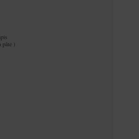
apis
 pâte )