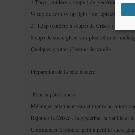
1 Tbsp ( cuillère à soupe ) de glycérine( se ve
½ cup de corn syrup light (en épiceries améri
2 TBsp (cuillère à soupe) de Crisco ( épicerie
8 cups de sucre glace voir plus selon le mélan
Quelques gouttes d’extrait de vanille.
Préparation de la pâte à sucre
Pour la pâte à sucre
Mélanger gélatine et eau et mettre au micro o
Rajouter le Crisco , la glycérine, la vanille et 
Commencer à rajouter petit à petit le sucre glace