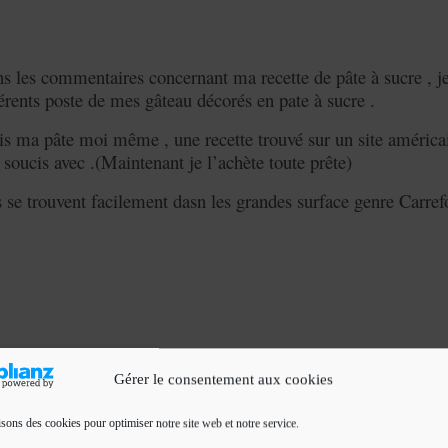
 les commentaires concernant ma recette de pâte à sucre , je
férents poste de mes gâteau décorés en pate à sucre .
sais ma pâte moi même , une recette trouvé sur un site américa
 soucis avec .(Maintenant je l’achète toute prête)
s se trouvent facilement dasn les grandes surface genre Carref
Gérer le consentement aux cookies
isons des cookies pour optimiser notre site web et notre service.