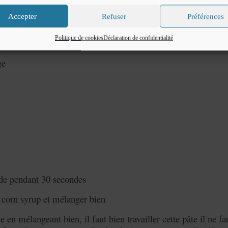
nd en pharmacie)
Accepter
Refuser
Préférences
caines)
Politique de cookies
Déclaration de confidentialité
 américaine)
ge
nde pendant 30 secondes
le corn syrup et mélanger bien
 en mélangeant bien, il faut bien travailler cette pâte il ne fa