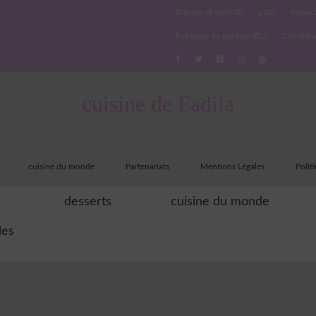
Entrées et apéritifs
plats
dessert
Politique de cookies (EU)
Conditio
cuisine de Fadila
cuisine du monde
Partenariats
Mentions Légales
Polit
desserts
cuisine du monde
les