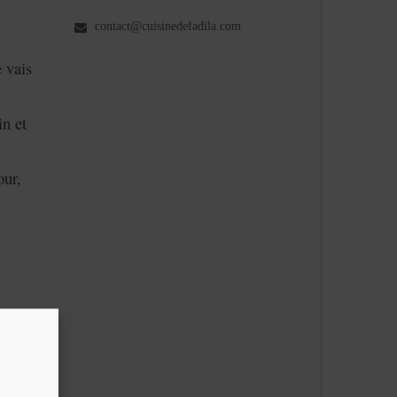
contact@cuisinedefadila.com
 vais
in et
our,