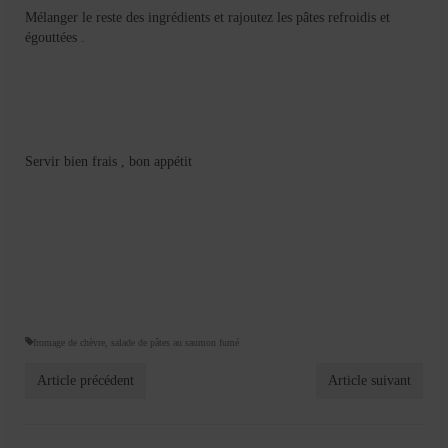
Mélanger le reste des ingrédients et rajoutez les pâtes refroidis et
égouttées .
Servir bien frais , bon appétit
fromage de chèvre
,
salade de pâtes au saumon fumé
Article précédent
Article suivant