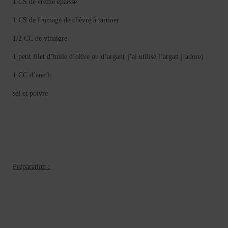
1 CS de crème épaisse
Mignardises
1 CS de fromage de chèvre à tartiner
Tartes sucrées
1/2 CC de vinaigre
Verrines sucrées
1 petit filet d’huile d’olive ou d’argan( j’ai utilisé l’argan j’adore)
cuisine du monde
1 CC d’aneth
Pâtisserie Marocaine
sel et poivre
aid
Ramadan
Partenariats
Préparation :
Mentions Légales
Politique de cookies (EU)
Conditions générales