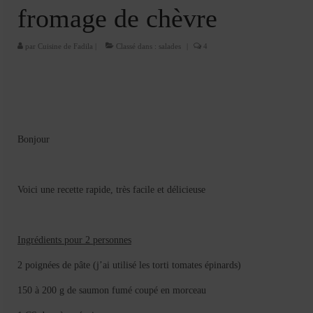
Cookies, biscuits
fromage de chèvre
crème et confiture
par
Cuisine de Fadila
|
Classé dans :
salades
|
4
dessert à l’assiette
Gâteaux
Gâteaux coquins en pâte à sucre
Bonjour
Gâteaux de Fête
Gâteaux d’anniversaire
Voici une recette rapide, très facile et délicieuse
Gâteaux pâte à sucre
petits gâteaux
Ingrédients pour 2 personnes
Glaces et sorbets
2 poignées de pâte (j’ai utilisé les torti tomates épinards)
Macarons
150 à 200 g de saumon fumé coupé en morceau