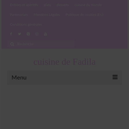
Entrées et apéritifs
plats
desserts
cuisine du monde
Partenariats
Mentions Légales
Politique de cookies (EU)
Conditions générales
Rechercher
:
cuisine de Fadila
Menu
Entrées et apéritifs
Boissons chaudes et froides
salades