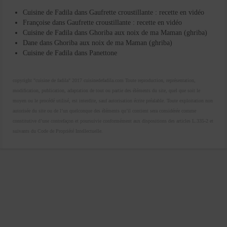
Cuisine de Fadila
dans
Gaufrette croustillante : recette en vidéo
Françoise
dans
Gaufrette croustillante : recette en vidéo
Cuisine de Fadila
dans
Ghoriba aux noix de ma Maman (ghriba)
Dane
dans
Ghoriba aux noix de ma Maman (ghriba)
Cuisine de Fadila
dans
Panettone
copyright "cuisine de fadila" 2017 cuisinedefadila.com Toute reproduction, représentation,
modification, publication, adaptation de tout ou partie des éléments du site, quel que soit le
moyen ou le procédé utilisé, est interdite, sauf autorisation écrite préalable. Toute exploitation non
autorisée du site ou de l’un quelconque des éléments qu’il contient sera considérée comme
constitutive d’une contrefaçon et poursuivie conformément aux dispositions des articles L.335-2 et
suivants du Code de Propriété Intellectuelle.