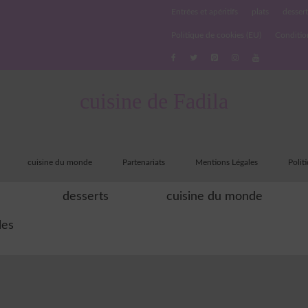
Entrées et apéritifs
plats
dessert
Politique de cookies (EU)
Conditio
cuisine de Fadila
cuisine du monde
Partenariats
Mentions Légales
Polit
desserts
cuisine du monde
les