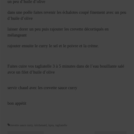
un peu d’huile d’olive
dans une poêle faites revenir les échalotes coupé finement avec un peu
d’huile d’olive
laisser dorer un peu puis rajouter les crevette décortiqués en
mélangeant
rajouter ensuite le curry le sel et le poivre et la crème.
Faites cuire vos tagliatelle 3 à 5 minutes dans de l’eau bouillante salé
avce un filet d’huile d’olive
servir chaud avec les crevette sauce curry
bon appétit
crevette sauce curry
,
kitchenaid
,
kpra
,
tagliatelle