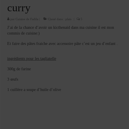
Cookies, biscuits
curry
crème et confiture
par
Cuisine de Fadila
|
Classé dans :
plats
|
5
dessert à l’assiette
J’ai de la chance d’avoir un kicthenaid dans ma cuisine il est mon
commis de cuisine:)
Gâteaux
Et faire des pâtes fraiche avec accessoire pâte c’est un jeu d’enfant .
Gâteaux coquins en pâte à sucre
ingrédients pour les tagliatelle
Gâteaux de Fête
300g de farine
Gâteaux d’anniversaire
3 œufs
Gâteaux pâte à sucre
1 cuillère a soupe d’huile d’olive
petits gâteaux
Glaces et sorbets
Macarons