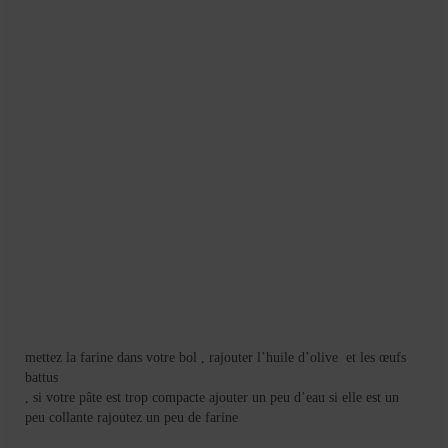
Mignardises
Tartes sucrées
Verrines sucrées
cuisine du monde
Pâtisserie Marocaine
aid
Ramadan
Partenariats
Mentions Légales
mettez la farine dans votre bol , rajouter l’huile d’olive et les œufs
Politique de cookies (EU)
battus
, si votre pâte est trop compacte ajouter un peu d’eau si elle est un
Conditions générales
peu collante rajoutez un peu de farine