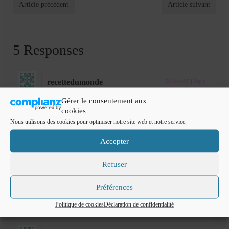
Article précédent
Article suivant
5 Responses
recettedumonde
2011-01-07
|
Reply
Génial ; il faudrait vraiment que je teste d’en faire moi meme , ça
Gérer le consentement aux
me parait si compliqué mais enfaite ça doit etre assez simple !
cookies
bisous
Nous utilisons des cookies pour optimiser notre site web et notre service.
Accepter
Refuser
mimi
2011-01-07
|
Reply
hummm tes pâtes sont superbe bravo très bonne recette bisous
Préférences
mimi
Politique de cookies
Déclaration de confidentialité