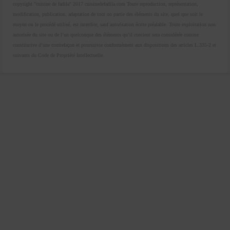
copyright "cuisine de fadila" 2017 cuisinedefadila.com Toute reproduction, représentation,
modification, publication, adaptation de tout ou partie des éléments du site, quel que soit le
moyen ou le procédé utilisé, est interdite, sauf autorisation écrite préalable. Toute exploitation non
autorisée du site ou de l’un quelconque des éléments qu’il contient sera considérée comme
constitutive d’une contrefaçon et poursuivie conformément aux dispositions des articles L.335-2 et
suivants du Code de Propriété Intellectuelle.