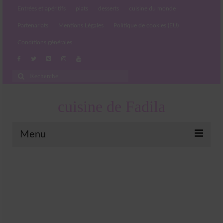
Entrées et apéritifs
plats
desserts
cuisine du monde
Partenariats
Mentions Légales
Politique de cookies (EU)
Conditions générales
Rechercher
:
cuisine de Fadila
Menu
Entrées et apéritifs
Boissons chaudes et froides
salades