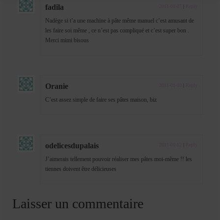
fadila
2011-01-07
|
Reply
Nadège si t’a une machine à pâte même manuel c’est amusant de
les faire soi même , ce n’est pas compliqué et c’est super bon .
Merci mimi bisous
Oranie
2011-01-10
|
Reply
C’est assez simple de faire ses pâtes maison, biz
odelicesdupalais
2011-01-12
|
Reply
J’aimerais tellement pouvoir réaliser mes pâtes moi-même !! les
tiennes doivent être délicieuses
Laisser un commentaire