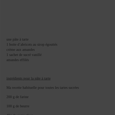
Mignardises
Tartes sucrées
Verrines sucrées
cuisine du monde
une pâte à tarte
Pâtisserie Marocaine
1 boite d’abricots au sirop égouttés
crème aux amandes
aid
1 sachet de sucré vanillé
amandes effilés
Ramadan
Partenariats
ingrédients pour la pâte à tarte
Mentions Légales
Ma recette habituelle pour toutes les tartes sucrées
Politique de cookies (EU)
200 g de farine
100 g de beurre
Conditions générales