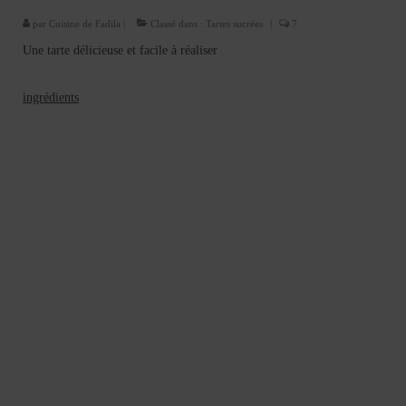
Cookies, biscuits
par
Cuisine de Fadila
|
Classé dans :
Tartes sucrées
|
7
crème et confiture
Une tarte délicieuse et facile à réaliser
dessert à l’assiette
ingrédients
Gâteaux
Gâteaux coquins en pâte à sucre
Gâteaux de Fête
Gâteaux d’anniversaire
Gâteaux pâte à sucre
petits gâteaux
Glaces et sorbets
Macarons