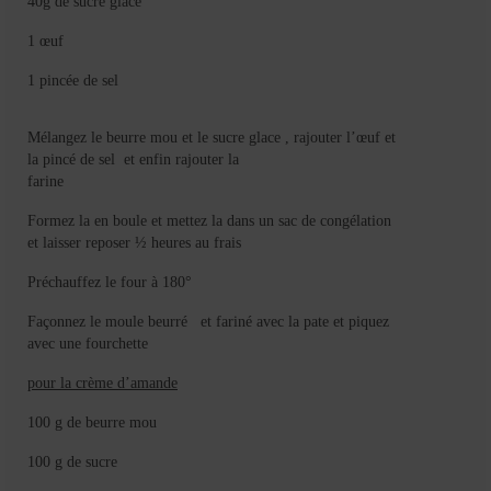
40g de sucre glace
1 œuf
1 pincée de sel
Mélangez le beurre mou et le sucre glace , rajouter l’œuf et
la pincé de sel
et enfin rajouter la
farine
Formez la en boule et mettez la dans un sac de congélation
et laisser reposer ½ heures au frais
Préchauffez le four à 180°
Façonnez le moule beurré
et fariné avec la pate et piquez
avec une fourchette
pour la crème d’amande
100 g de beurre mou
100 g de sucre