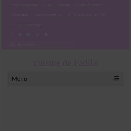
Entrées et apéritifs
plats
desserts
cuisine du monde
Partenariats
Mentions Légales
Politique de cookies (EU)
Conditions générales
Rechercher
:
cuisine de Fadila
Menu
Entrées et apéritifs
Boissons chaudes et froides
salades