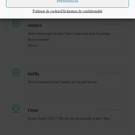
Préférences
Politique de cookies
Déclaration de confidentialité
samira
2011-01-10
|
Reply
miam miam,super ta tarte!!merci beaucoup pour le partage….
Bonne journée!
Bisous
fadila
2011-01-10
|
Reply
Merci Linaryan bisous Samira je t’en prie bisous
Orne
2011-01-11
|
Reply
Bonne Année 2011 ! Elle est très gourmande ta tarte. Bise.