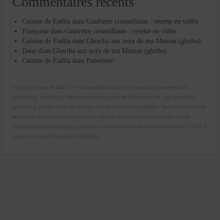
Commentaires récents
Cuisine de Fadila
dans
Gaufrette croustillante : recette en vidéo
Françoise
dans
Gaufrette croustillante : recette en vidéo
Cuisine de Fadila
dans
Ghoriba aux noix de ma Maman (ghriba)
Dane
dans
Ghoriba aux noix de ma Maman (ghriba)
Cuisine de Fadila
dans
Panettone
copyright "cuisine de fadila" 2017 cuisinedefadila.com Toute reproduction, représentation,
modification, publication, adaptation de tout ou partie des éléments du site, quel que soit le
moyen ou le procédé utilisé, est interdite, sauf autorisation écrite préalable. Toute exploitation non
autorisée du site ou de l’un quelconque des éléments qu’il contient sera considérée comme
constitutive d’une contrefaçon et poursuivie conformément aux dispositions des articles L.335-2 et
suivants du Code de Propriété Intellectuelle.