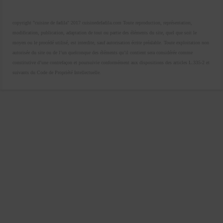
copyright "cuisine de fadila" 2017 cuisinedefadila.com Toute reproduction, représentation,
modification, publication, adaptation de tout ou partie des éléments du site, quel que soit le
moyen ou le procédé utilisé, est interdite, sauf autorisation écrite préalable. Toute exploitation non
autorisée du site ou de l’un quelconque des éléments qu’il contient sera considérée comme
constitutive d’une contrefaçon et poursuivie conformément aux dispositions des articles L.335-2 et
suivants du Code de Propriété Intellectuelle.