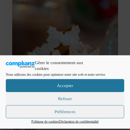
Mignardises
Tartes sucrées
Verrines sucrées
cuisine du monde
Pâtisserie Marocaine
aid
Gérer le consentement aux
cookies
Ramadan
Nous utilisons des cookies pour optimiser notre site web et notre service.
Partenariats
Accepter
Mentions Légales
Refuser
Politique de cookies (EU)
4
Préférences
sablés tonka confiture
DÉC 2022
Conditions générales
Politique de cookies
Déclaration de confidentialité
de lait