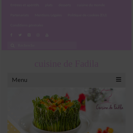
Entrées et apéritifs
plats
desserts
cuisine du monde
Partenariats
Mentions Légales
Politique de cookies (EU)
Conditions générales
Rechercher
:
cuisine de Fadila
Menu
Entrées et apéritifs
Boissons chaudes et froides
salades