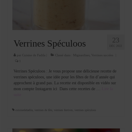
Cookies, biscuits
crème et confiture
dessert à l’assiette
Gâteaux
23
Verrines Spéculoos
DÉC 2022
Gâteaux coquins en pâte à sucre
par
Cuisine de Fadila
|
Classé dans :
Mignardises
,
Verrines sucrées
|
Gâteaux de Fête
1
Verrines Spéculoos : Je vous propose une délicieuse recette de
Gâteaux d’anniversaire
verrines spéculoos, une idée pour les fêtes de fin d’année qui
approchent à grand pas. La recette est disponible en vidéo sur
Gâteaux pâte à sucre
mon compte Instagarm ici Dans cette recettes de …
Lire la
suite­­
petits gâteaux
Glaces et sorbets
cuisinedefadila
,
verrines de fête
,
verrines festives
,
verrines spéculoos
Macarons