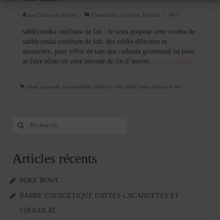
par
Cuisine de Fadila
|
Classé dans :
Cookies, biscuits
|
0
sablés tonka confiture de lait : Je vous propose cette recette de
sablés tonka confiture de lait, des sablés délicieux et
savoureux, pour offrir en tant que cadeaux gourmand ou pour
se faire pliais en cette période de fin d’années. …
Lire la suite­­
cadeau gourmand
,
cuisinedefadila
,
sablés de noel
,
sablés tonka confiture de lait
Rechercher
:
Articles récents
POKE BOWL
BARRE ÉNERGÉTIQUE DATTES CACAHUÈTES ET
CHOCOLAT